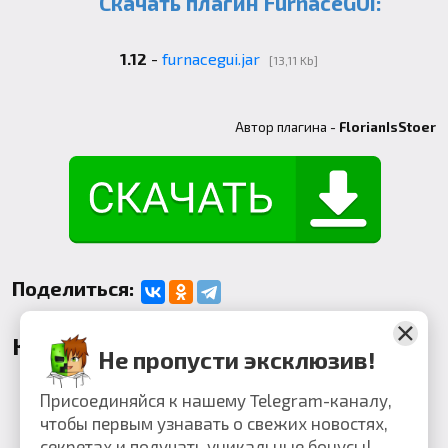
Скачать плагин FurnaceGUI:
1.12
-
furnacegui.jar
[13,11 Kb]
Автор плагина -
FlorianIsStoer
Поделиться:
Комментарии
Не пропусти эксклюзив!
Присоединяйся к нашему Telegram-каналу,
чтобы первым узнавать о свежих новостях,
секретах и получать уникальные бонусы!