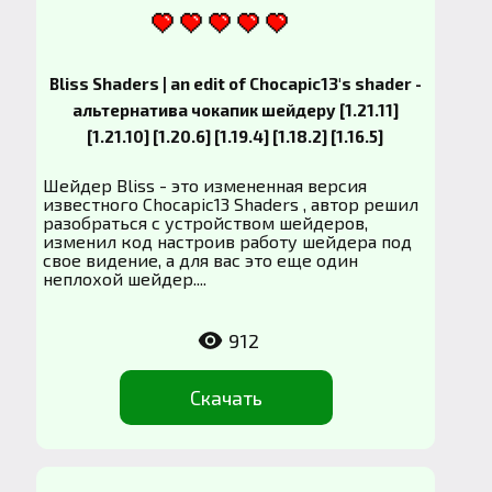
Bliss Shaders | an edit of Chocapic13's shader -
альтернатива чокапик шейдеру [1.21.11]
[1.21.10] [1.20.6] [1.19.4] [1.18.2] [1.16.5]
Шейдер Bliss - это измененная версия
известного Chocapic13 Shaders , автор решил
разобраться с устройством шейдеров,
изменил код настроив работу шейдера под
свое видение, а для вас это еще один
неплохой шейдер....
912
Скачать