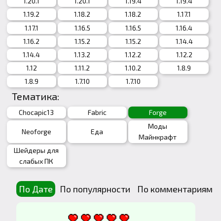
1.20.1
1.20.1
1.19.4
1.19.4
1.19.2
1.18.2
1.18.2
1.17.1
1.17.1
1.16.5
1.16.5
1.16.4
1.16.2
1.15.2
1.15.2
1.14.4
1.14.4
1.13.2
1.12.2
1.12.2
1.12
1.11.2
1.10.2
1.8.9
1.8.9
1.7.10
1.7.10
Тематика:
Chocapic13
Fabric
Forge
Моды
Neoforge
Еда
Майнкрафт
Шейдеры для
слабых ПК
По Дате
По популярности
По комментариям