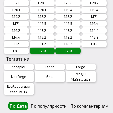
1.21
1.20.6
1.20.4
1.20.2
1.20.1
1.20.1
1.19.4
1.19.4
1.19.2
1.18.2
1.18.2
1.17.1
1.17.1
1.16.5
1.16.5
1.16.4
1.16.2
1.15.2
1.15.2
1.14.4
1.14.4
1.13.2
1.12.2
1.12.2
1.12
1.11.2
1.10.2
1.8.9
1.8.9
1.7.10
1.7.10
Тематика:
Chocapic13
Fabric
Forge
Моды
Neoforge
Еда
Майнкрафт
Шейдеры для
слабых ПК
По Дате
По популярности
По комментариям