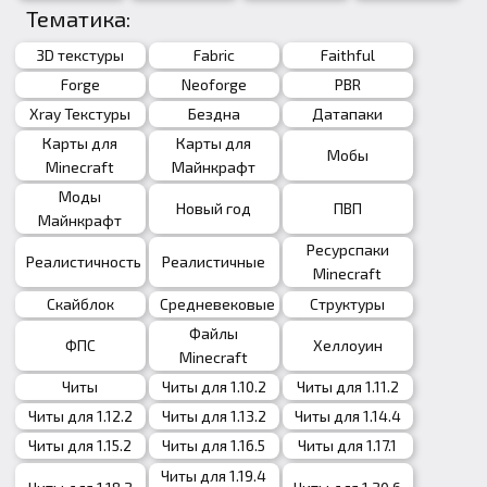
Тематика:
3D текстуры
Fabric
Faithful
Forge
Neoforge
PBR
Xray Текстуры
Бездна
Датапаки
Карты для
Карты для
Мобы
Minecraft
Майнкрафт
Моды
Новый год
ПВП
Майнкрафт
Ресурспаки
Реалистичность
Реалистичные
Minecraft
Скайблок
Средневековые
Структуры
Файлы
ФПС
Хеллоуин
Minecraft
Читы
Читы для 1.10.2
Читы для 1.11.2
Читы для 1.12.2
Читы для 1.13.2
Читы для 1.14.4
Читы для 1.15.2
Читы для 1.16.5
Читы для 1.17.1
Читы для 1.19.4