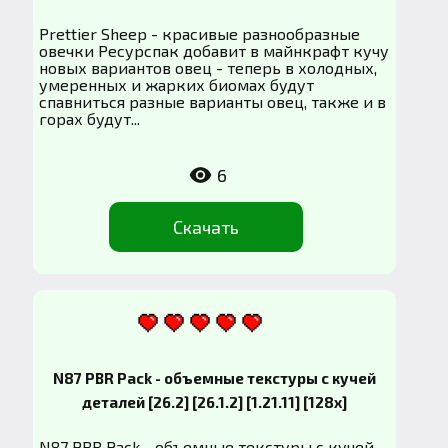
Prettier Sheep - красивые разнообразные
овечки Ресурспак добавит в майнкрафт кучу
новых вариантов овец - теперь в холодных,
умеренных и жарких биомах будут
спавниться разные варианты овец, также и в
горах будут...
6
Скачать
N87 PBR Pack - объемные текстуры с кучей
деталей [26.2] [26.1.2] [1.21.11] [128x]
N87 PBR Pack - объемные текстуры с кучей