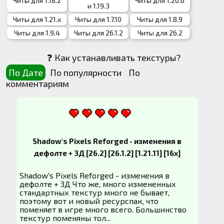
Читы для 1.18.2
Читы для 1.20.6
и 1.19.3
Читы для 1.21.x
Читы для 1.7.10
Читы для 1.8.9
Читы для 1.9.4
Читы для 26.1.2
Читы для 26.2
❓ Как устанавливать текстуры?
По Дате
По популярности
По
комментариям
Shadow's Pixels Reforged - изменения в
дефолте + 3Д [26.2] [26.1.2] [1.21.11] [16x]
Shadow's Pixels Reforged - изменения в
дефолте + 3Д Что же, много измененных
стандартных текстур много не бывает,
поэтому вот и новый ресурспак, что
поменяет в игре много всего. Большинство
текстур поменяны тол...