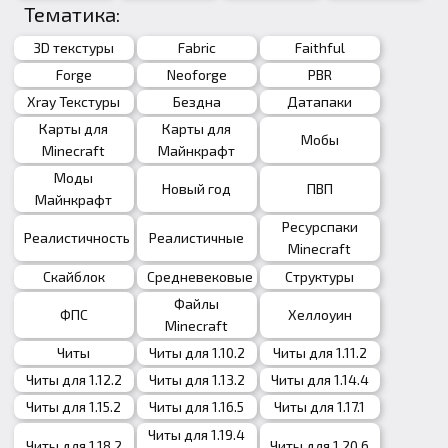
Тематика:
3D текстуры
Fabric
Faithful
Forge
Neoforge
PBR
Xray Текстуры
Бездна
Датапаки
Карты для
Карты для
Мобы
Minecraft
Майнкрафт
Моды
Новый год
ПВП
Майнкрафт
Ресурспаки
Реалистичность
Реалистичные
Minecraft
Скайблок
Средневековые
Структуры
Файлы
ФПС
Хеллоуин
Minecraft
Читы
Читы для 1.10.2
Читы для 1.11.2
Читы для 1.12.2
Читы для 1.13.2
Читы для 1.14.4
Читы для 1.15.2
Читы для 1.16.5
Читы для 1.17.1
Читы для 1.19.4
Читы для 1.18.2
Читы для 1.20.6