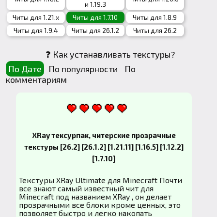
и 1.19.3
Читы для 1.21.x
Читы для 1.7.10
Читы для 1.8.9
Читы для 1.9.4
Читы для 26.1.2
Читы для 26.2
❓ Как устанавливать текстуры?
По Дате
По популярности
По
комментариям
XRay тексурпак, читерские прозрачные
текстуры [26.2] [26.1.2] [1.21.11] [1.16.5] [1.12.2]
[1.7.10]
Текстуры XRay Ultimate для Minecraft Почти
все знают самый известный чит для
Minecraft под названием XRay , он делает
прозрачными все блоки кроме ценных, это
позволяет быстро и легко накопать