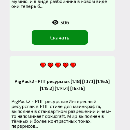
мумию, и в виде разбойника в новом виде
они теперь б...
506
Скачать
PigPack2 - РПГ ресурспак [1.18] [1.17.1] [1.16.5]
[1.15.2] [1.14.4] [16x16]
PigPack2 - РПГ ресурспакИнтересный
ресурспак в РПГ стиле для майнкрафта,
выполнен в стандартном разрешении и чем-
то напоминает dokucraft. Мир выполнен в
тёмных и более контрастных тонах,
перерисов...