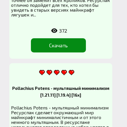
точнее он заменит всех кроликов. Ресурспак
отлично подойдет для тех, кто хотел бы
увидеть в старых версиях майнкрафт
лягушек и...
372
Скачать
Pollachius Potens - мультяшный минимализм
[1.21.11] [1.19.4] [16x]
Pollachius Potens - мультяшный минимализм
Ресурспак сделает окружающий мир
майнкрафт минималистичным и от этого
немного мультяшным. В ресурспаке
используются определенные набор цветов в