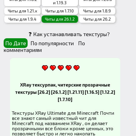
и 1.19.3
Читы для 1.21.x
Читы для 1.7.10
Читы для 1.8.9
Читы для 1.9.4
Читы для 26.1.2
Читы для 26.2
❓ Как устанавливать текстуры?
По Дате
По популярности
По
комментариям
XRay тексурпак, читерские прозрачные
текстуры [26.2] [26.1.2] [1.21.11] [1.16.5] [1.12.2]
[1.7.10]
Текстуры XRay Ultimate для Minecraft Почти
все знают самый известный чит для
Minecraft под названием XRay , он делает
прозрачными все блоки кроме ценных, это
позволяет быстро и легко накопать