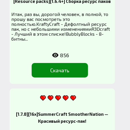
[Resource packs][1.6.4+] Сборка ресурс паков
Итак, раз вы, дорогой человек, в полной, то
прошу вас посмотреть это
полностью.KraftyCraft - Дефолтный ресурс
пак, но с небольшими изменениямиR3Dcraft
- Лучший в этом списке!BubblyBlocks - 8-
битны...
856
Скачать
[1.7.8][16x]SummerCraft SmootherNation —
Красивый ресурс-пак!