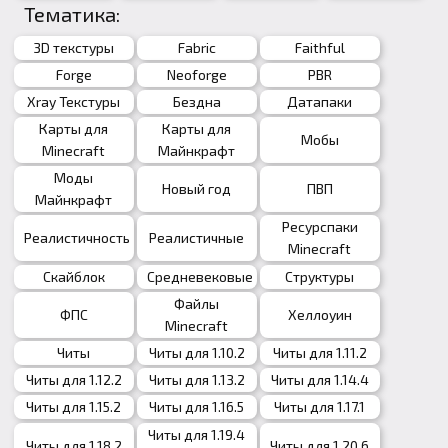
Тематика:
3D текстуры
Fabric
Faithful
Forge
Neoforge
PBR
Xray Текстуры
Бездна
Датапаки
Карты для
Карты для
Мобы
Minecraft
Майнкрафт
Моды
Новый год
ПВП
Майнкрафт
Ресурспаки
Реалистичность
Реалистичные
Minecraft
Скайблок
Средневековые
Структуры
Файлы
ФПС
Хеллоуин
Minecraft
Читы
Читы для 1.10.2
Читы для 1.11.2
Читы для 1.12.2
Читы для 1.13.2
Читы для 1.14.4
Читы для 1.15.2
Читы для 1.16.5
Читы для 1.17.1
Читы для 1.19.4
Читы для 1.18.2
Читы для 1.20.6