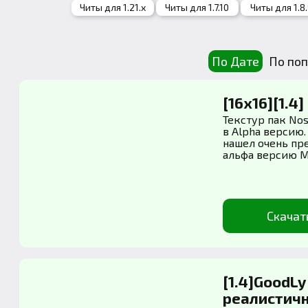
Читы для 1.21.x
Читы для 1.7.10
Читы для 1.8
По Дате
По поп
[16x16][1.4
Текстур пак Nost
в Alpha версию.
нашел очень пр
альфа версию M.
Скачат
[1.4]GoodLy
реалистичн