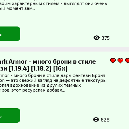
 своим характерным стилем - выглядят они очень
ый момент зам...
ь
375
ark Armor - много брони в стиле
 [1.19.4] [1.18.2] [16x]
Armor - много брони в стиле дарк фэнтези Броня
mon — это свежий взгляд на дефолтные текстуры
рпая вдохновение из других темных
ов, этот ресурспак добавл...
ь
628