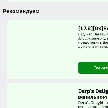
Рекомендуем
[1.7.8][8x]
Рад, что Вы заш
3JIou_Kpunep (д
представить Ва
думаю, эти текс
Скачат
Derp's Deli
ванильном ст
Derp's Delight 
очень годный р