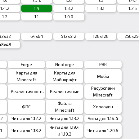
1.4.2
1.4
1.3.2
1.3.1
1.2.5
1.2
1.1
1.0.0
32x32
64x64
512x512
128x128
256x25
48x48
Forge
Neoforge
PBR
Карты для
Карты для
Мобы
Minecraft
Майнкрафт
Ресурспаки
Реалистичность
Реалистичные
Minecraft
Файлы
ФПС
Хеллоуин
Minecraft
.2
Читы для 1.12.2
Читы для 1.13.2
Читы для 1.14.4
Читы для 1.19.4
.1
Читы для 1.18.2
Читы для 1.20.6
и 1.19.3