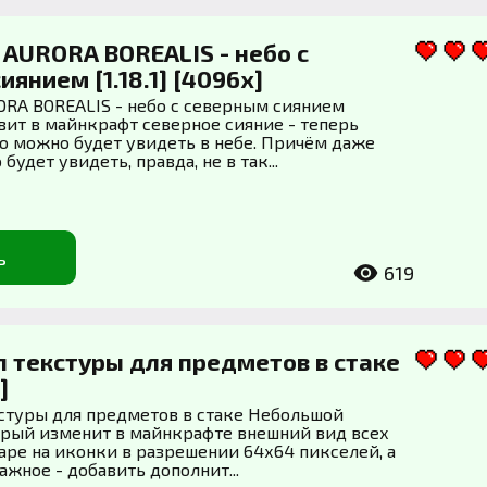
 AURORA BOREALIS - небо с
янием [1.18.1] [4096x]
ORA BOREALIS - небо с северным сиянием
вит в майнкрафт северное сияние - теперь
о можно будет увидеть в небе. Причём даже
будет увидеть, правда, не в так...
ь
619
оп текстуры для предметов в стаке
]
екстуры для предметов в стаке Небольшой
орый изменит в майнкрафте внешний вид всех
аре на иконки в разрешении 64х64 пикселей, а
ажное - добавить дополнит...