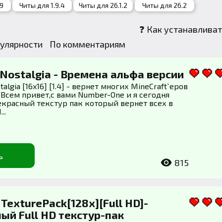
.9
Читы для 1.9.4
Читы для 26.1.2
Читы для 26.2
❓ Как устанавливат
улярности
По комментариям
] Nostalgia - Времена альфа версии
algia [16x16] [1.4] - вернет многих MineCraft`еров
 Всем привет,с вами Number-One и я сегодня
екрасный текстур пак который вернет всех в
..
ь
815
 TexturePack[128x][Full HD]-
ый Full HD текстур-пак