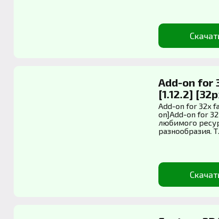
Скачат
Add-on for 
[1.12.2] [32
Add-on for 32x fa
on]Add-on for 32
любимого ресур
разнообразия. Т..
Скачат