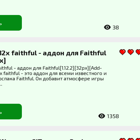
ь
38
32x faithful - аддон для Faithful
px]
ithful - аддон для Faithful[1.12.2][32px][Add-
x faithful - это аддон для всеми известного и
спака Faithful. Он добавит атмосфере игры
.
ь
1358