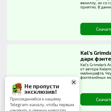
ваниллу, но со
приятно. В данн
Скачат
Kal's Grimd
дарк фэнтези
Kal's Grimdark 
от автора Kala
майнкрафта. Че
фэнтезийных мир
Не пропусти
эксклюзив!
Присоединяйся к нашему
Скачат
Telegram-каналу, чтобы первым
узнавать о свежих новостях,