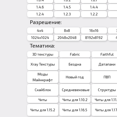
1.4.6
1.4.5
1.4.4
1.2.4
1.2.3
1.2.2
Разрешение:
4x4
8x8
16x16
1024x1024
2048x2048
8192x8192
Тематика:
3D текстуры
Fabric
Faithful
Xray Текстуры
Бездна
Датапаки
Моды
Новый год
ПВП
Майнкрафт
Скайблок
Средневековые
Структуры
Читы
Читы для 1.10.2
Читы для 1.11
Читы для 1.15.2
Читы для 1.16.5
Читы для 1.17