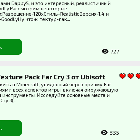
вами DappyS, и это интересный, реалистичный
odLy.Рассмотрим некоторые
:Разрешение-128хСтиль-RealisticВерсия-1.4 и
GoodLyНу чтож, тектур-пак...
ь
727
Texture Pack Far Cry 3 от Ubisoft
ить в Minecraft, увиденный через призму Far
ениями всех аспектов игры, включая окружающую
и инструменты. Исследуйте основные места и
ry 3(...
ь
835