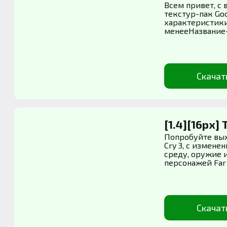
Всем привет, с 
текстур-пак Go
характеристики
менееНазвание-
Скачат
[1.4][16px] 
Попробуйте выж
Cry 3, с измен
среду, оружие 
персонажей Far C
Скачат