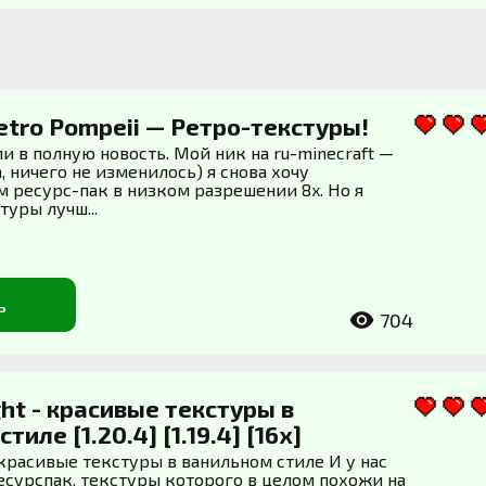
Retro Pompeii — Ретро-текстуры!
ли в полную новость. Мой ник на ru-minecraft —
а, ничего не изменилось) я снова хочу
м ресурс-пак в низком разрешении 8x. Но я
туры лучш...
ь
704
ght - красивые текстуры в
иле [1.20.4] [1.19.4] [16x]
- красивые текстуры в ванильном стиле И у нас
есурспак, текстуры которого в целом похожи на