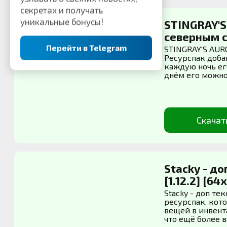
секретах и получать
уникальные бонусы!
STINGRAY'S
северным си
Перейти в Telegram
STINGRAY'S AUR
Ресурспак доба
каждую ночь ег
днём его можно 
Скачат
Stacky - д
[1.12.2] [64x
Stacky - доп т
ресурспак, кот
вещей в инвент
что ещё более в