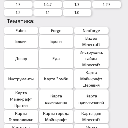
1.5
1.4.7
1.3
1.2.5
1.2
1.1
1.0
Тематика:
Fabric
Forge
Neoforge
Видео
Блоки
Броня
Minecraft
Инструкции,
Декор
Еда
гайды
Minecraft
Карта
Инструменты
Карта Зомби
Майнкрафт
Деревня
Карта
Карта
Карта
Майнкрафт
выживание
приключений
Прятки
Карты
Карты города
Карты для
Головоломки
Майнкрафт
Minecraft
Карты на
Моды