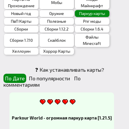
Мобы
Прохождение
Майнкрафт
Новый год
Оружие
Паркур карты
ПвП Карты
Полезные
Рпг моды
Сборки
Сборки 1.12.2
Сборки 1.6.4
Файлы
Сборки 1.7.10
Скайблок
Minecraft
Хеллоуин
Хоррор Карты
❓ Как устанавливать карты?
По Дате
По популярности
По
комментариям
Parkour World - огромная паркур карта [1.21.5]