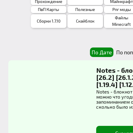
Прохождение
Майнкраф
ПвП Карты
Полезные
Рпг моды
Файлы
Сборки 1.7.10
Скайблок
Minecraft
По Дате
По поп
Notes - бл
[26.2] [26.1.2
[1.19.4] [1.12
Notes - блокно
можно что угод
запоминанием о
сколько было и