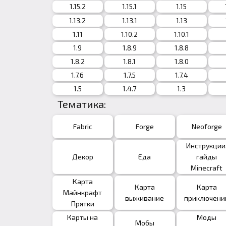
1.15.2
1.15.1
1.15
1.13.2
1.13.1
1.13
1.11
1.10.2
1.10.1
1.9
1.8.9
1.8.8
1.8.2
1.8.1
1.8.0
1.7.6
1.7.5
1.7.4
1.5
1.4.7
1.3
Тематика:
Fabric
Forge
Neoforge
Инструкции
Декор
Еда
гайды
Minecraft
Карта
Карта
Карта
Майнкрафт
выживание
приключени
Прятки
Карты на
Моды
Мобы