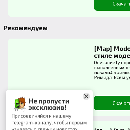
Скачат
Рекомендуем
[Map] Mode
стиле мод
ОписаниеТут пр
выполненных в 
искали.Скриншо
Римидл. Всем уда
Не пропусти
Скачат
эксклюзив!
Присоединяйся к нашему
Telegram-каналу, чтобы первым
узнавать о свежих новостях,