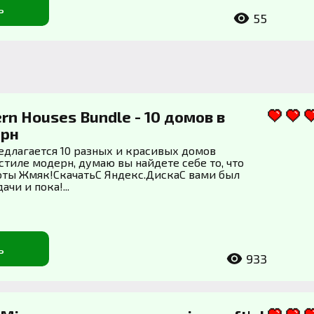
ь
55
rn Houses Bundle - 10 домов в
ерн
едлагается 10 разных и красивых домов
стиле модерн, думаю вы найдете себе то, что
ты Жмяк!СкачатьС Яндекс.ДискаС вами был
чи и пока!...
ь
933