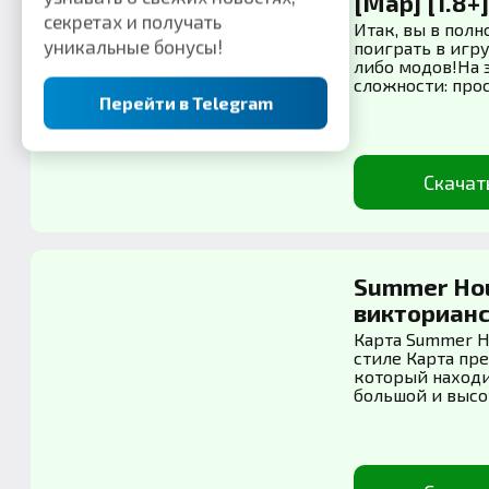
[Map] [1.8+
секретах и получать
Итак, вы в полн
уникальные бонусы!
поиграть в игру
либо модов!На 
сложности: прост
Перейти в Telegram
Скачат
Summer Hou
викторианск
Карта Summer Ho
стиле Карта пр
который находит
большой и высот