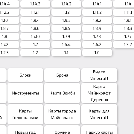
1.14.4
1.14.3
1.14.2
1.14.1
1.14
1.12.2
1.12.1
1.12
1.11.2
1.11.1
1.10
1.9.4
1.9.3
1.9.2
1.9.1
1.8.7
1.8.6
1.8.5
1.8.4
1.8.3
1.8
1.7.10
1.7.9
1.7.8
1.7.7
1.7.2
1.7
1.6.4
1.6.2
1.5.2
1.2.5
1.2
1.1
1.0
Видео
Блоки
Броня
Minecraft
,
Карта
Инструменты
Карта Зомби
Майнкрафт
Деревня
Карты
Карты города
Карты для
й
Головоломки
Майнкрафт
Minecraft
Новый год
Оружие
Паркур карты