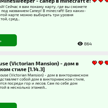
]Minesweeper - сапер в minecraft'e!
ой! Сейчас я вам покажу карту, где вы сможете
 под названием Сапер! В minecraft! Без каких-
этой карте можно выбирать три уровня
ой, сред...
ь
864
se (Victorian Mansion) - дом в
ом стиле [1.14.3]
use (Victorian Mansion) - дом в викторианском
едставляет собой дом в викторианском стиле,
ся посреди гор и лесов. Сам по себе дом
ой в несколько этажей...