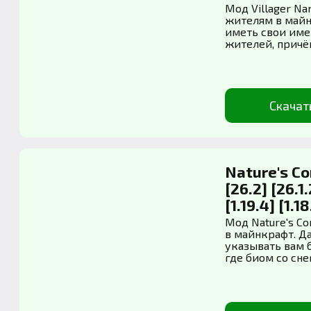
Мод Villager N
жителям в майн
иметь свои име
жителей, причём
Скачат
Nature's C
[26.2] [26.1.
[1.19.4] [1.18
Мод Nature's C
в майнкрафт. Д
указывать вам 
где биом со снег