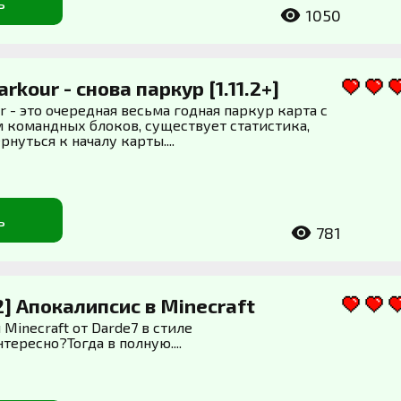
ь
1050
rkour - снова паркур [1.11.2+]
r - это очередная весьма годная паркур карта с
 командных блоков, существует статистика,
нуться к началу карты....
ь
781
2] Апокалипсис в Minecraft
 Minecraft от Darde7 в стиле
тересно?Тогда в полную....