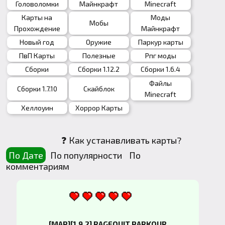
Головоломки
Майнкрафт
Minecraft
Карты на
Моды
Мобы
Прохождение
Майнкрафт
Новый год
Оружие
Паркур карты
ПвП Карты
Полезные
Рпг моды
Сборки
Сборки 1.12.2
Сборки 1.6.4
Файлы
Сборки 1.7.10
Скайблок
Minecraft
Хеллоуин
Хоррор Карты
❓ Как устанавливать карты?
По Дате
По популярности
По
комментариям
[MAP][1.9.2] RAGEQUIT PARKOUR