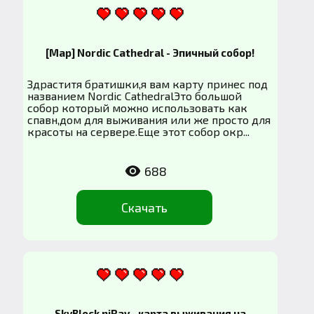
[Map] Nordic Cathedral - Эпичный cобор!
Здраститя братишки,я вам карту принес под
названием Nordic CathedralЭто большой
собор который можно использовать как
спавн,дом для выживания или же просто для
красоты на сервере.Еще этот собор окр...
688
Скачать
SkyBlock niRay - карта выживания на