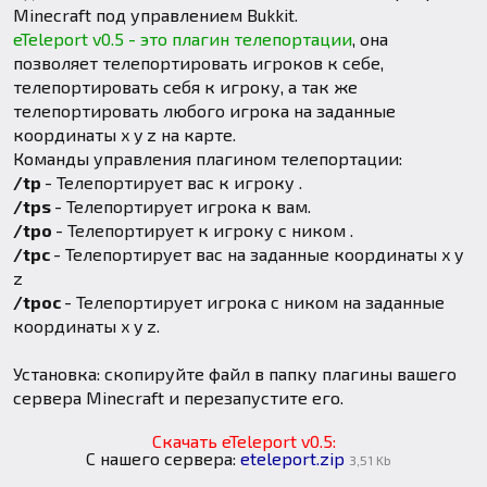
Minecraft под управлением Bukkit.
eTeleport v0.5 - это плагин телепортации
, она
позволяет телепортировать игроков к себе,
телепортировать себя к игроку, а так же
телепортировать любого игрока на заданные
координаты x y z на карте.
Команды управления плагином телепортации:
/tp
- Телепортирует вас к игроку
.
/tps
- Телепортирует игрока
к вам.
/tpo
- Телепортирует
к игроку с ником
.
/tpc
- Телепортирует вас на заданные координаты x y
z
/tpoc
- Телепортирует игрока с ником
на заданные
координаты x y z.
Установка: скопируйте файл в папку плагины вашего
сервера Minecraft и перезапустите его.
Скачать eTeleport v0.5:
С нашего сервера:
eteleport.zip
3,51 Kb