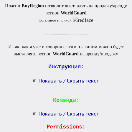
Плагин
BuyRegion
позволит выставлять на продажу\аренду
регион
WorldGuard
Остальное в полной
---------------------
И так, как я уже и говорил с этим плагином можно будет
выставлять регион
WorldGuard
на аренду/продажу.
Инс
трук
ция:
Показать / Скрыть текст
Ко
ман
ды
:
Показать / Скрыть текст
Per
missi
ons
: