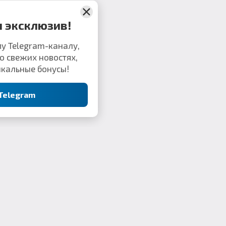
Комментарии
е пропусти эксклюзив!
яйся к нашему Telegram-каналу,
вым узнавать о свежих новостях,
и получать уникальные бонусы!
Перейти в Telegram
Контакты: webkek2050@gmail.com
Minecraft Flex Portal © 2019-2023