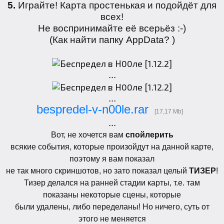
5.
Играйте! Карта простенькая и подойдёт для
всех!
Не воспринимайте её всерьёз :-)
(
Как найти папку AppData?
)
...
...
bespredel-v-n00le.rar
[17,17 Mb]
...
Вот, не хочется вам
спойлерить
всякие события, которые произойдут на данной карте,
поэтому я вам показал
не так много скриншотов, но зато показал целый
ТИЗЕР
!
Тизер делался на ранней стадии карты, т.е. там
показаны некоторые сцены, которые
были удалены, либо переделаны! Но ничего, суть от
этого не меняется