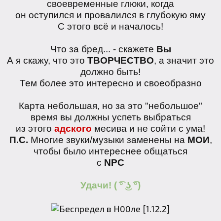
своевременные глюки, когда
он оступился и провалился в глубокую яму
С этого всё и началось!
Что за бред... - скажете
Вы
А я скажу, что это
ТВОРЧЕСТВО
, а значит это
должно быть!
Тем более это интересно и своеобразно
Карта небольшая, но за это "небольшое"
время вы должны успеть выбраться
из этого
адского
месива и не сойти с ума!
П.С.
Многие звуки/музыки заменены на
МОИ
,
чтобы было интереснее общаться
с
NPC
Удачи! ( ͡° ͜ʖ ͡°)
...