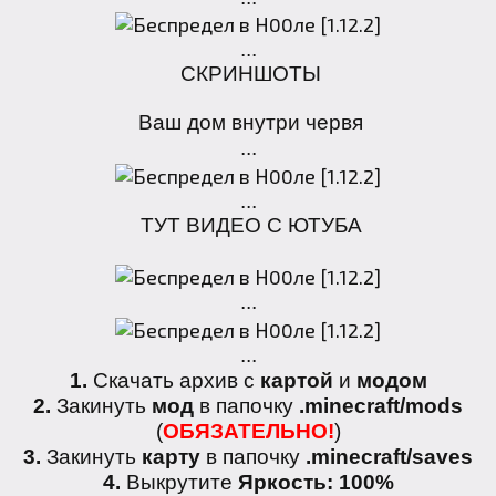
...
СКРИНШОТЫ
Ваш дом внутри червя
...
...
ТУТ ВИДЕО С ЮТУБА
...
...
1.
Скачать архив с
картой
и
модом
2.
Закинуть
мод
в папочку
.minecraft/mods
(
ОБЯЗАТЕЛЬНО!
)
3.
Закинуть
карту
в папочку
.minecraft/saves
4.
Выкрутите
Яркость: 100%