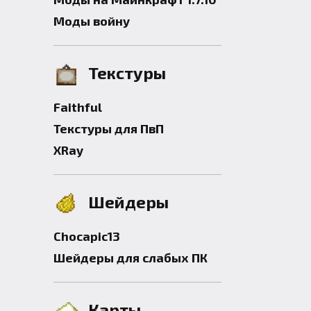
Моды войну
Текстуры
Faithful
Текстуры для ПвП
XRay
Шейдеры
Chocapic13
Шейдеры для слабых ПК
Карты