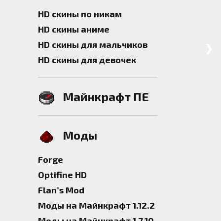
HD скины по никам
HD скины аниме
HD скины для мальчиков
❯
HD скины для девочек
Майнкрафт ПЕ
Моды
Forge
Optifine HD
Flan’s Mod
Моды на Майнкрафт 1.12.2
Моды на Майнкрафт 1.7.10