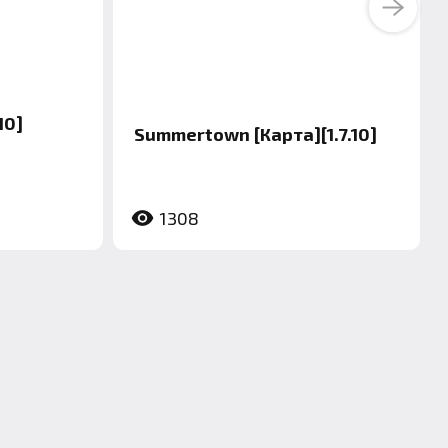
Next
10]
Summertown [Карта][1.7.10]
1308