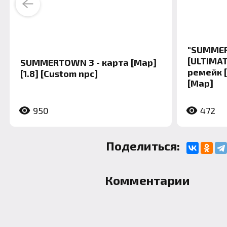
Previous
"SUMMER
[ULTIMAT
SUMMERTOWN 3 - карта [Map]
ремейк [
[1.8] [Custom npc]
[Map]
950
472
Поделиться:
Комментарии