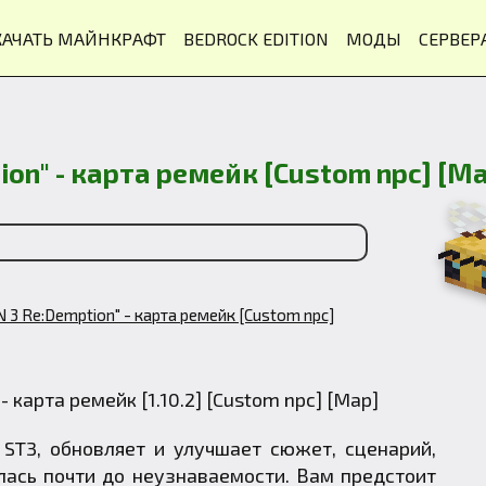
КАЧАТЬ МАЙНКРАФТ
BEDROCK EDITION
МОДЫ
СЕРВЕР
n" - карта ремейк [Custom npc] [Ma
 Re:Demption" - карта ремейк [Custom npc]
ST3, обновляет и улучшает сюжет, сценарий,
лась почти до неузнаваемости. Вам предстоит