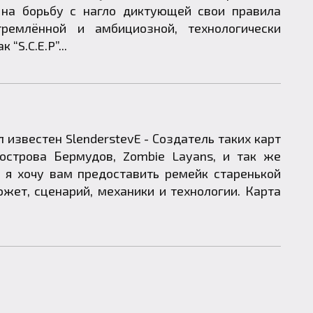
 на борьбу с нагло диктующей свои правила
ремлённой и амбициозной, технологически
“S.C.E.P”...
л известен SlenderstevE - Создатель таких карт
строва Бермудов, Zombie Layans, и так же
я хочу вам предоставить ремейк старенькой
южет, сценарий, механики и технологии. Карта