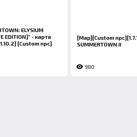
TOWN: ELYSIUM
E EDITION]" - карта
[Map][Custom npc][1.7.
1.10.2] [Custom npc]
SUMMERTOWN II
980