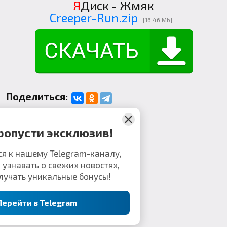
Я
Диск -
Жмяк
Creeper-Run.zip
[16,46 Mb]
Поделиться:
Комментарии
Не пропусти эксклюзив!
рисоединяйся к нашему Telegram-каналу,
тобы первым узнавать о свежих новостях,
екретах и получать уникальные бонусы!
Перейти в Telegram