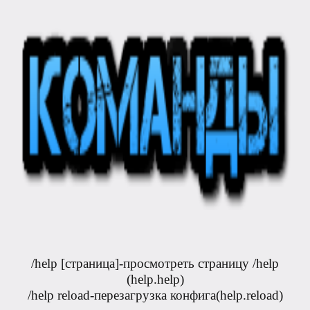
/help [страница]-просмотреть страницу /help
(help.help)
/help reload-перезагрузка конфига(help.reload)