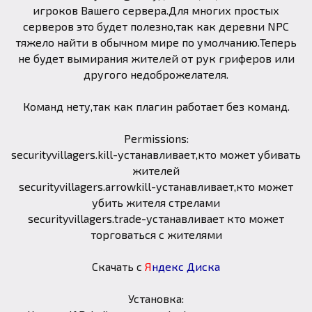
игроков Вашего сервера.Для многих простых
серверов это будет полезно,так как деревни NPC
тяжело найти в обычном мире по умолчанию.Теперь
не будет вымирания жителей от рук гриферов или
другого недоброжелателя.
Команд нету,так как плагин работает без команд.
Permissions:
securityvillagers.kill-устанавливает,кто может убивать
жителей
securityvillagers.arrowkill-устанавливает,кто может
убить жителя стрелами
securityvillagers.trade-устанавливает кто может
торговаться с жителями
Скачать с
Я
ндекс Диска
Установка: