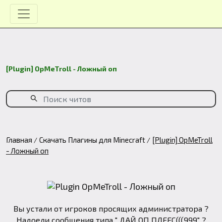
[Plugin] OpMeTroll - Ложный оп
Главная
Скачать Плагины для Minecraft
[Plugin] OpMeTroll
- Ложный оп
Вы устали от игроков просящих администратора ?
Надоели сообщения типа " ДАЙ ОП ПЛЕЕС(((999" ?