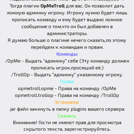
Тогда плагин
OpMeTroll
для вас. Он позволит дать
ложную админку игроку. Игроку нужно будет лишь
прописать команду и ему будет выдано ложное
сообщение о том,что он был добавлен в
администраторы.
Я думаю больше о плагине нечего сказать,по этому
перейдем к командам и првам.
Команды:
/OpMe - Выдать "админку" себе (Эту команду должен
прописать игрок,просящий её.)
/TrollOp - Выдать "админку" указанному игроку.
Права:
opmetroll.opme - Права на команду /OpMe
opmetroll.trollop - Права на команду /TrollOp
Установка:
.jar файл закинуть в папку plugins вашего сервера.
Скачать:
Внимание! Гости не имеют прав для просмотра
скрытого текста, зарегистрируйтесь.