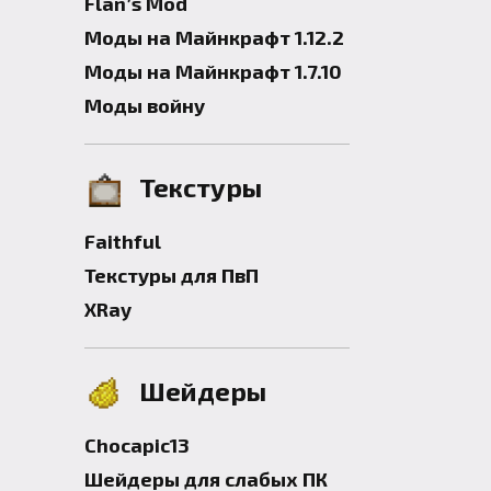
Flan’s Mod
Моды на Майнкрафт 1.12.2
Моды на Майнкрафт 1.7.10
Моды войну
Текстуры
Faithful
Текстуры для ПвП
XRay
Шейдеры
Chocapic13
Шейдеры для слабых ПК