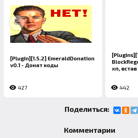
Previous
[Plugins][1
[Plugin][1.5.2] EmeraldDonation
BlockReg
v0.1 - Донат коды
хп, встав
427
442
Поделиться:
Комментарии