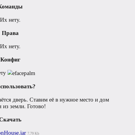
Команды
Их нету.
Права
Их нету.
Конфиг
ету
спользовать?
ётся дверь. Ставим её в нужное место и дом
я из земли. Готово!
Скачать
onHouse.jar
7,79 Kb