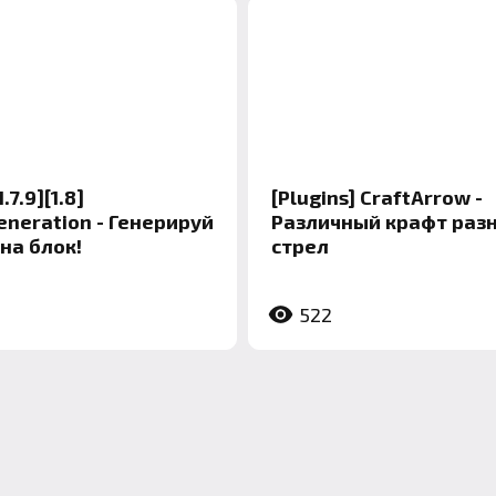
.7.9][1.8]
[Plugins] CraftArrow -
eneration - Генерируй
Различный крафт раз
 на блок!
стрел
522