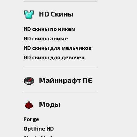
HD Скины
HD скины по никам
HD скины аниме
HD скины для мальчиков
HD скины для девочек
Майнкрафт ПЕ
Моды
Forge
Optifine HD