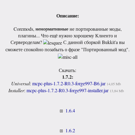
Описание:
Coremods,
ненормативные
не портированные моды,
плагины... Что ещё нужно хорошему Клиенто и
Сервероделам?
С данной сборкой Bukkit'a вы
сможете спокойно позабыть о фразе "Портированный мод".
Скачать:
1.7.2:
Universal
:
mcpc-plus-1.7.2-R0.3-forge997-B6.jar
14,05 Mb
Installer
:
mcpc-plus-1.7.2-R0.3-forge997-installer.jar
13,84 Mb
1.6.4
1.6.2