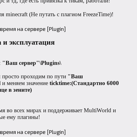
c и тд, где есть привязка к тикам, работали!
 minecraft (Не путать с плагиом FreezeTime)!
 и эксплуатация
:
"Ваш сервер"\Plugins\
 просто проходим по пути
"Ваш
l
и меняем значение
ticktime:(Стандартно 6000
це в зените)
я во всех мирах и поддерживает MultiWorld и
ые ему плагины!