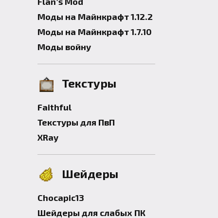
Flan’s Mod
Моды на Майнкрафт 1.12.2
Моды на Майнкрафт 1.7.10
Моды войну
Текстуры
Faithful
Текстуры для ПвП
XRay
Шейдеры
Chocapic13
Шейдеры для слабых ПК