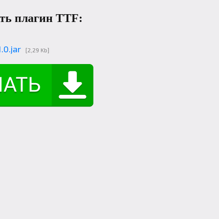
ть плагин TTF:
.0.jar
[2,29 Kb]