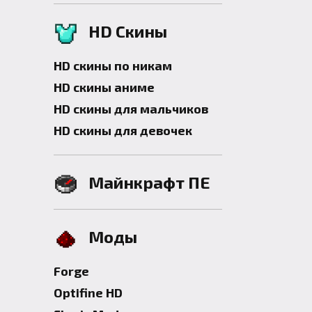
HD Скины
HD скины по никам
HD скины аниме
HD скины для мальчиков
HD скины для девочек
Майнкрафт ПЕ
Моды
Forge
Optifine HD