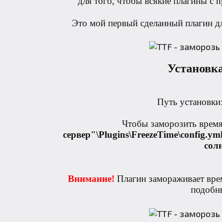
для того, чтобы всякие плагины с np
Это мой первый сделанный плагин для
Установка
Путь установки
Чтобы заморозить время
сервер"\Plugins\FreezeTime\config.ym
солн
Внимание!
Плагин замораживает врем
подобн