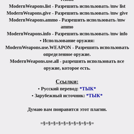
ModernWeapons.list - Разрешить использовать /mw list
ModernWeapons.give - Разрешить использовать /mw give
ModernWeapons.ammo - Разрешить использовать /mw
ammo
ModernWeapons.info - Разрешить использовать /mw info
• Использование оружия:
ModernWeapons.use.WEAPON - Разрешить использовать
определенное оружие.
ModernWeapons.use.all - разрешить использовать все
оружие, которое есть.
Ссылки:
• Русский перевод:
*ТЫК*
• Зарубежный источник:
*ТЫК*
Думаю вам понравится этот плагин.
=§=§=§=§=§=§=§=§=§=§=