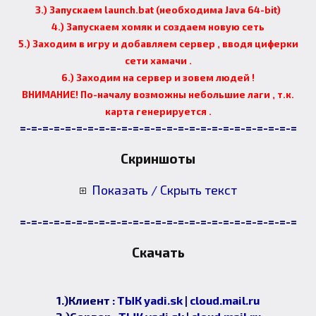
3.) Запускаем launch.bat (необходима Java 64-bit)
4.) Запускаем хомяк и создаем новую сеть
5.) Заходим в игру и добавляем сервер , вводя циферки
сети хамачи .
6.) Заходим на сервер и зовем людей !
ВНИМАНИЕ! По-началу возможны небольшие лаги , т.к.
карта генерируется .
=-=-=-=-=-=-=-=-=-=-=-=-=-=-=-=-=-=-=-=-=-=-=-=-=
Скриншоты
Показать / Скрыть текст
=-=-=-=-=-=-=-=-=-=-=-=-=-=-=-=-=-=-=-=-=-=-=-=-=
Скачать
1.)Клиент :
ТЫК yadi.sk
|
cloud.mail.ru