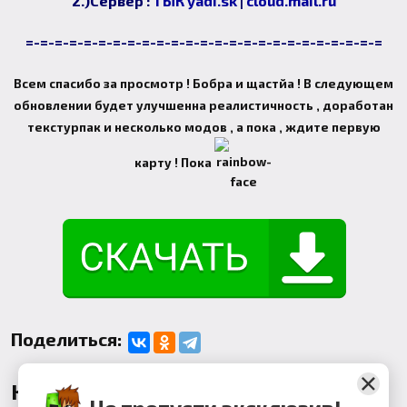
2.)Сервер :
ТЫК yadi.sk
|
cloud.mail.ru
=-=-=-=-=-=-=-=-=-=-=-=-=-=-=-=-=-=-=-=-=-=-=-=-=
Всем спасибо за просмотр ! Бобра и щастйа ! В следующем
обновлении будет улучшенна реалистичность , доработан
текстурпак и несколько модов , а пока , ждите первую
карту ! Пока
Поделиться:
Комментарии