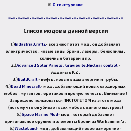
О текстурпаке
=-=-=-=-=-=-=-=-=-=-=-=-=-=-=-=-=-=-=-=-=-=-=-=-=
Список модов в данной версии
1.)
IndastrialCraft2
- все знают этот мод , он добавляет
электричество , новые виды брони , лазеры , бензопилы ,
солнечные батареи и пр.
2.)
Advanced Solar Panels , GraviSuite,Nuclear control
-
Аддоны к IC2 .
3.)
BuildCraft
- нефть , новые виды энергии и трубы.
4.)
Dead Minecraft
- мод , добавляющий новых хардкорных
мобов , мутантов , еретиков и прочую нечесть . Внимание !
Запрещено пользоваться ПИСТОЛЕТОМ из этого мода
(потому что он убивает всех мобов с одного выстрела)
5.)
Space Marine Mod
- мод , который добавляет
оригинальное оружие и элементы брони из Warhammer'а .
6.)
WasteLand
- мод , добавляющий новое измерение -