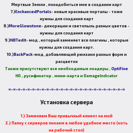
Мертвые Земли , понадобиться мне в создании карт
7.)
EnchancedPortals
- новые красивые порталы - тоже
нужны для создания карт
8.)
MoreGlowstone
- декорации и светопыль разных цветов -
нужны для создания карт
9.)
NBTedit
- мод , который заменяет все плагины , которые
нужны для создания карт.
10.)
BackPack
-мод, добавляющий рюкзаки разных форм и
расцветок
Также присутствуют все необходимые лоадеры ,
OptiFine
HD , русификатор , мини-карта и DamageIndicator
=-=-=-=-=-=-=-=-=-=-=-=-=-=-=-=-=-=-=-=-=-=-=-=-=
Установка сервера
1.) Заменяем Ваш привычный клиент на мой
2.) Папку с серверов пихаем в любое удобное место (хоть
на рабочий стол)