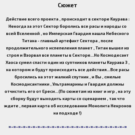
Сюжет
Действие всего проекта , происходит в секторе Каурава :
Некогда за этот Сектор боролись все расы и народы со
всей Вселенной , но Имперская Гвардия нашла Небесного
Титана - главный артефакт Сектора , после
продолжительного испепеления планет , Титан вышел из
строя и Взорвал все планеты в Секторе...Но Космодесант
Хаоса сумел спасти один из суптников планеты Каурава 3 ,
на котором и будут происходить все действия...Все расы
бросились на этот жалкий спутник , и Вы , смелые
Космодисантники , Ультрамарины и Гвардия должны
отчистить его от Ереси...(По сюжетам из книг и игр , на эту
сборку будут выходить карты со сценарием , так что
ждите , первая карта об исследовании Монолита Некронов
на подходе !)
=-=-=-=-=-=-=-=-=-=-=-=-=-=-=-=-=-=-=-=-=-=-=-=-=