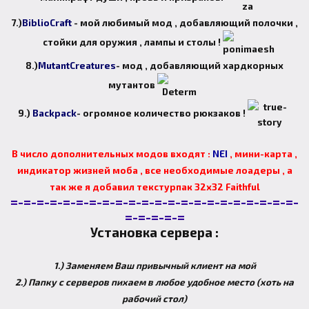
7.)
BiblioCraft
- мой любимый мод , добавляющий полочки ,
стойки для оружия , лампы и столы !
8.)
MutantCreatures
- мод , добавляющий хардкорных
мутантов
9.)
Backpack
- огромное количество рюкзаков !
В число дополнительных модов входят :
NEI
, мини-карта ,
индикатор жизней моба , все необходимые лоадеры , а
так же я добавил текстурпак 32х32 Faithful
=-=-=-=-=-=-=-=-=-=-=-=-=-=-=-=-=-=-=-=-=-=-
=-=-=-=-=
Установка сервера :
1.) Заменяем Ваш привычный клиент на мой
2.) Папку с серверов пихаем в любое удобное место (хоть на
рабочий стол)