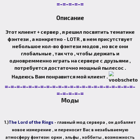
=-=-=-=-=
Описание
Этот клиент + сервер , я решил посвятить тематике
фэнтези , а конкретно - LOTR , в нем присутствует
небольшое кол-во фэнтези модов , но все они
глобальные , так что , чтобы держать и
одновремменно играть на сервере с друзьями ,
потребуется достаточно мощный пылесос .
Надеюсь Вам понравится мой клиент .
=-=-=-=-=-=-=-=-=-=-=-=-=-=-=-=-=-=-=-=-=-=-
=-=-=-=-=
Моды
1.)
The Lord of the Rings
- главный мод сервера , он добаляет
новое измерение , и переносит Вас в незабываемую
атмосферу фэнтези: орки , эльфы , хоббиты , возможность