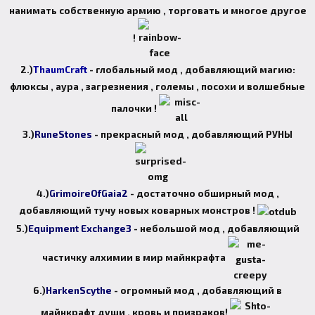
нанимать собственную армию , торговать и многое другое
!
2.)
ThaumCraft
- глобальный мод , добавляющий магию:
флюксы , аура , загрезнения , големы , посохи и волшебные
палочки !
3.)
RuneStones
- прекрасный мод , добавляющий РУНЫ
4.)
GrimoireOfGaia2
- достаточно обширный мод ,
добавляющий тучу новых коварных монстров !
5.)
Equipment Exchange3
- небольшой мод , добавляющий
частичку алхимии в мир майнкрафта
6.)
HarkenScythe
- огромный мод , добавляющий в
майнкрафт души , кровь и призраков!