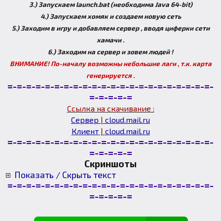
3.) Запускаем launch.bat (необходима Java 64-bit)
4.) Запускаем хомяк и создаем новую сеть
5.) Заходим в игру и добавляем сервер , вводя циферки сети
хамачи .
6.) Заходим на сервер и зовем людей !
ВНИМАНИЕ! По-началу возможны небольшие лаги , т.к. карта
генерируется .
=-=-=-=-=-=-=-=-=-=-=-=-=-=-=-=-=-=-=-=-=-=-
=-=-=-=-=
Ссылка на скачивание :
Сервер
|
cloud.mail.ru
Клиент
|
cloud.mail.ru
=-=-=-=-=-=-=-=-=-=-=-=-=-=-=-=-=-=-=-=-=-=-
=-=-=-=-=
Скриншоты
Показать / Скрыть текст
=-=-=-=-=-=-=-=-=-=-=-=-=-=-=-=-=-=-=-=-=-=-
=-=-=-=-=