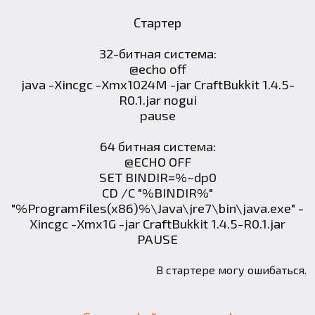
Стартер
32-битная система:
@echo off
java -Xincgc -Xmx1024M -jar CraftBukkit 1.4.5-
R0.1.jar nogui
pause
64 битная система:
@ECHO OFF
SET BINDIR=%~dp0
CD /C "%BINDIR%"
"%ProgramFiles(x86)%\Java\jre7\bin\java.exe" -
Xincgc -Xmx1G -jar CraftBukkit 1.4.5-R0.1.jar
PAUSE
В стартере могу ошибаться.