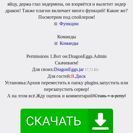
яйцу, держа глаз эндермена, он взорвётся и вылетит эндер
дракон! Также плагин включает много функций! Какие же?
Посмотрим под спойлером!
Функции
Команды
Команды
Permissions 1.Вот он:DragonEggs.Admin
Скачиваем!
Для своих:
DragonEggs.jar
17,72 Kb
Для гостей:
Я
.Диск
Установка:Архив переместить в папку plugins.запустить или
перезапустить сервер!
А на этом всё.Жду оценок и комментарий
!Ставь + в репу!