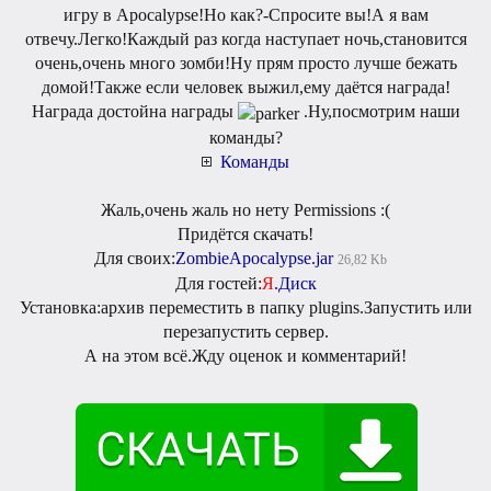
игру в Apocalypse!Но как?-Спросите вы!А я вам
отвечу.Легко!Каждый раз когда наступает ночь,становится
очень,очень много зомби!Ну прям просто лучше бежать
домой!Также если человек выжил,ему даётся награда!
Награда достойна награды
.Ну,посмотрим наши
команды?
Команды
Жаль,очень жаль но нету Permissions :(
Придётся скачать!
Для своих:
ZombieApocalypse.jar
26,82 Kb
Для гостей:
Я
.Диск
Установка:архив переместить в папку plugins.Запустить или
перезапустить сервер.
А на этом всё.Жду оценок и комментарий!