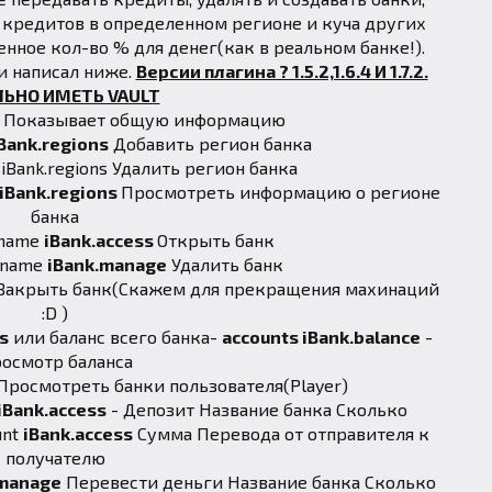
кредитов в определенном регионе и куча других
енное кол-во % для денег(как в реальном банке!).
и написал ниже.
Версии плагина ? 1.5.2,1.6.4 И 1.7.2.
ЛЬНО ИМЕТЬ VAULT
 Показывает общую информацию
Bank.regions
Добавить регион банка
iBank.regions Удалить регион банка
iBank.regions
Просмотреть информацию о регионе
банка
tname
iBank.access
Открыть банк
ntname
iBank.manage
Удалить банк
Закрыть банк(Скажем для прекращения махинаций
:D )
s
или баланс всего банка-
accounts iBank.balance
-
осмотр баланса
Просмотреть банки пользователя(Player)
iBank.access
- Депозит Название банка Cколько
unt
iBank.access
Сумма Перевода от отправителя к
получателю
.manage
Перевести деньги Название банка Cколько