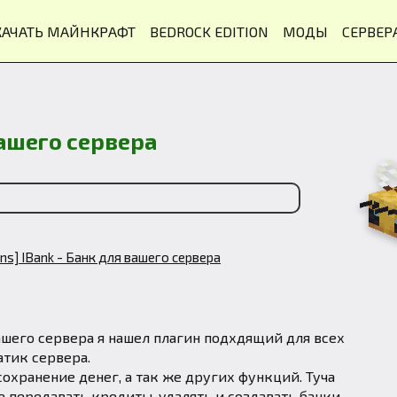
КАЧАТЬ МАЙНКРАФТ
BEDROCK EDITION
МОДЫ
СЕРВЕР
 вашего сервера
ins] IBank - Банк для вашего сервера
ашего сервера я нашел плагин подхдящий для всех
атик сервера.
сохранение денег, а так же других функций. Туча
 передавать кредиты, удалять и создавать банки,