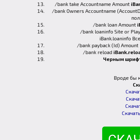
/bank take Accountname Amount
iBa
/bank Owners Accountname (AccountD
пол
/bank loan Amount
i
/bank loaninfo Site or Pla
iBank.loaninfo 
/bank payback (Id) Amount
/bank reload
iBank.relo
Черным шрифт
Вроде бы 
Ск
Скачат
Скачат
Скачат
Скачать