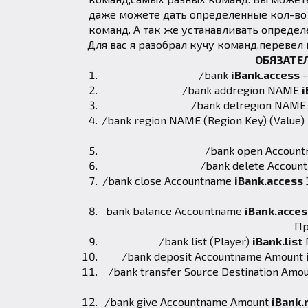
даже можете дать определенные кол-во 
команд. А так же устанавливать определ
Для вас я разобрал кучу команд,перевел 
ОБЯЗАТЕ
/bank
iBank.access
-
/bank addregion NAME
i
/bank delregion NAME 
/bank region NAME (Region Key) (Value)
/bank open Accoun
/bank delete Accou
/bank close Accountname
iBank.access
bank balance Accountname
iBank.acces
Пр
/bank list (Player)
iBank.list
/bank deposit Accountname Amount
/bank transfer Source Destination Amo
/bank give Accountname Amount
iBank