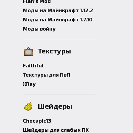
Flan’s Mod
Моды на Майнкрафт 1.12.2
Моды на Майнкрафт 1.7.10
Моды войну
Текстуры
Faithful
Текстуры для ПвП
XRay
Шейдеры
Chocapic13
Шейдеры для слабых ПК