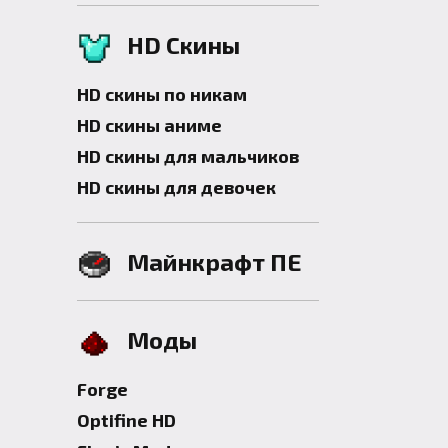
HD Скины
HD скины по никам
HD скины аниме
HD скины для мальчиков
HD скины для девочек
Майнкрафт ПЕ
Моды
Forge
Optifine HD