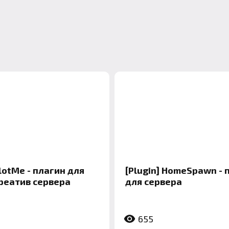
PlotMe - плагин для
[Plugin] HomeSpawn - 
реатив сервера
для сервера
655