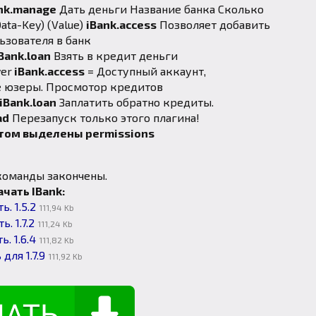
nk.manage
Дать деньги Название банка Сколько
ata-Key) (Value)
iBank.access
Позволяет добавить
ьзователя в банк
Bank.loan
Взять в кредит деньги
yer
iBank.access
= Доступный аккаунт,
Все юзеры. Просмотор кредитов
iBank.loan
Заплатить обратно кредиты.
ad
Перезапуск только этого плагина!
ом выделены permissions
команды закончены.
ачать IBank:
ь. 1.5.2
111,94 Kb
ь. 1.7.2
111,24 Kb
ь. 1.6.4
111,82 Kb
 для 1.7.9
111,92 Kb