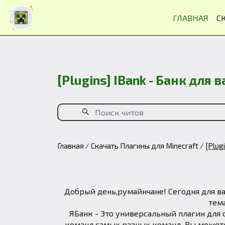
ГЛАВНАЯ
С
[Plugins] IBank - Банк для
Главная
Скачать Плагины для Minecraft
[Plug
Добрый день,румайнчане! Сегодня для в
тем
ЯБанк - Это универсальный плагин для 
команд,самых разных команд. Вы можете