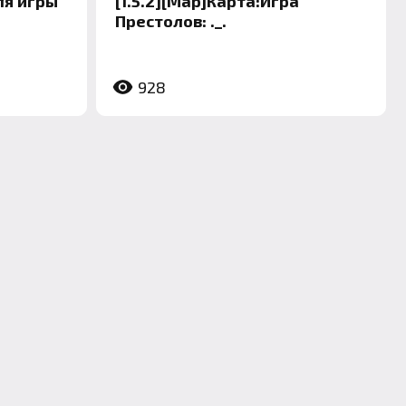
ля игры
[1.5.2][Map]Карта:Игра
Престолов: ._.
928