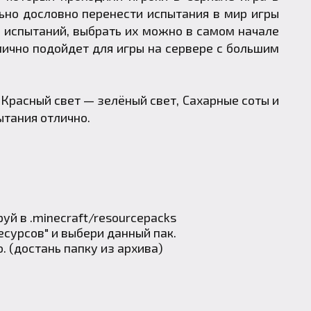
ьно дословно перенести испытания в мир игры
5 испытаний, выбрать их можно в самом начале
лично подойдет для игры на сервере с большим
 Красный свет — зелёный свет, Сахарные соты и
ытания отлично.
руй в
.minecraft
/resourcepacks
есурсов" и выбери данный пак.
о. (достань папку из архива)