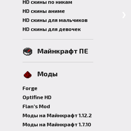
HD скины по никам
HD скины аниме
❯
HD скины для мальчиков
HD скины для девочек
Майнкрафт ПЕ
Моды
Forge
Optifine HD
Flan’s Mod
Моды на Майнкрафт 1.12.2
Моды на Майнкрафт 1.7.10