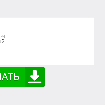
 Kb]
ой