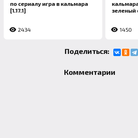
по сериалу игра в кальмара
кальмара
[1.17.1]
зеленый св
2434
1450
Поделиться:
Комментарии