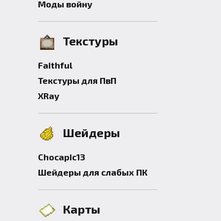
Моды войну
Текстуры
Faithful
Текстуры для ПвП
XRay
Шейдеры
Chocapic13
Шейдеры для слабых ПК
Карты