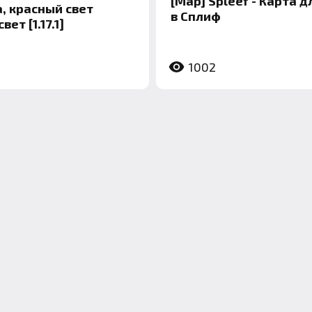
[Map] Spleef - Карта д
, красный свет
в Сплиф
ет [1.17.1]
1002