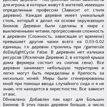
для игрока, в которых живут 6 жителей, имеющих
определенные профессии (Зависит от стиля
деревни). Каждая деревня имеет уникальный
стиль, который я делал на основе окружающих
биомов. Деревни были сделаны в мире с
выключенными читами, прогрессивная сложность
в деревнях (Сложность, зависящая от времени)
превышает другие чанки всего на 0.03-0.02
единицы, т.к деревни строились при /gamerule
doDaylightCycle False. В деревнях нет излишка
ресурсов (Исключая Деревню 2, в которой крыша
дома фермера состоит из снопов сена). Все
деревни занимают небольшую территорию и
легко могут быть переделаны в Крепость за
несколько ночей. Миры были сгенерированны
мной при помощи ввода случайного сида и я не
знаю, что находится в окрестностях. Все зависит
от вас.
Обновлено: Добавлен пак карт для Больших
Биомов. В этих паках деревни больше, а число