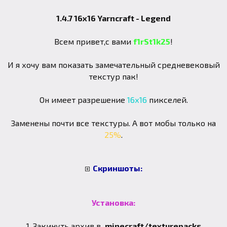
1.4.7 16x16 Yarncraft - Legend
Всем привет,с вами
f1rSt1k25
!
И я хочу вам показать замечательный средневековый
текстур пак!
Он имеет разрешение
16х16
пикселей.
Заменены почти все текстуры. А вот мобы только на
25%
.
Скриншоты:
Установка:
1. Закинуть архив в
.minecraft/texturepacks