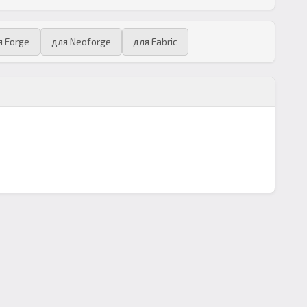
я Forge
для Neoforge
для Fabric
]