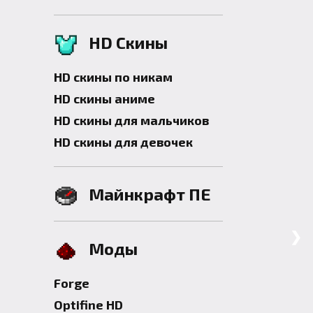
HD Скины
HD скины по никам
HD скины аниме
HD скины для мальчиков
HD скины для девочек
Майнкрафт ПЕ
❯
Моды
Forge
Optifine HD