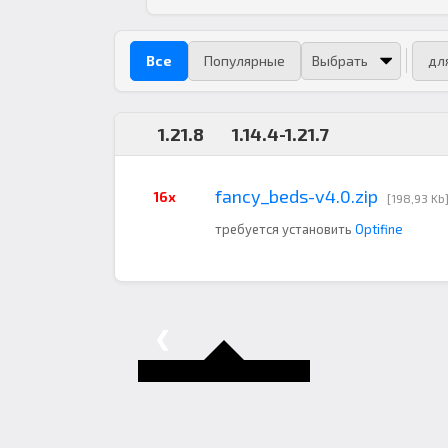
Все
Популярные
дл
1.21.8
1.14.4-1.21.7
fancy_beds-v4.0.zip
16x
[198,93 Kb
требуется установить
Optifine
❮