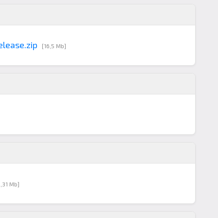
elease.zip
[16,5 Mb]
3,31 Mb]