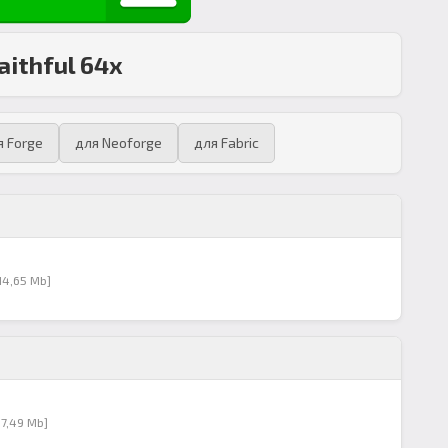
aithful 64x
я Forge
для Neoforge
для Fabric
14,65 Mb]
17,49 Mb]