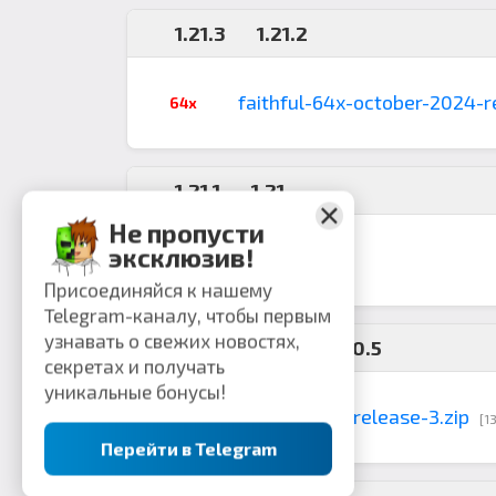
1.21.3
1.21.2
faithful-64x-october-2024-r
64x
1.21.1
1.21
Не пропусти
эксклюзив!
CurseForge
64x
Присоединяйся к нашему
Telegram-каналу, чтобы первым
узнавать о свежих новостях,
1.20.6
1.20.4-1.20.5
секретах и получать
уникальные бонусы!
faithful-64x-release-3.zip
64x
[1
Перейти в Telegram