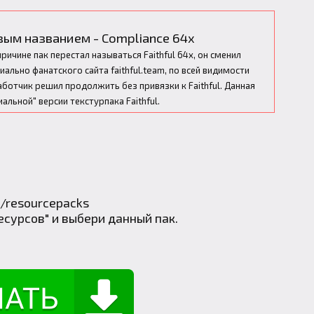
вым названием -
Compliance 64x
ричине пак перестал называться Faithful 64x, он сменил
циально фанатского сайта faithful.team, по всей видимости
ботчик решил продолжить без привязки к Faithful. Данная
альной" версии текстурпака Faithful.
/resourcepacks
есурсов" и выбери данный пак.