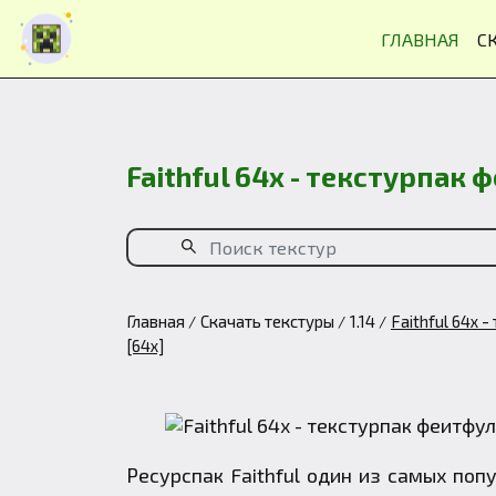
ГЛАВНАЯ
С
Faithful 64x - текстурпак
Главная
Скачать текстуры
1.14
Faithful 64x
[64x]
Ресурспак
Faithful
один из самых попу