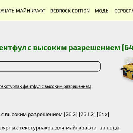
КАЧАТЬ МАЙНКРАФТ
BEDROCK EDITION
МОДЫ
СЕРВЕР
 феитфул с высоким разрешением [64
 - текстурпак феитфул с высоким разрешением
лярных текстурпаков для майнкрафта, за годы