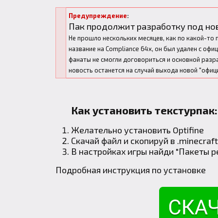
Предупреждение
:
Пак продолжит разработку под но
Не прошло нескольких месяцев, как по какой-то п
название на
Compliance 64x
, он был удален с офи
фанаты не смогли договориться и основной разра
новость останется на случай выхода новой "офици
Как установить текстурпак:
Желательно установить
Optifine
Скачай файл и скопируй в
.minecraft
В настройках игры найди "Пакеты р
Подробная инструкция по установке