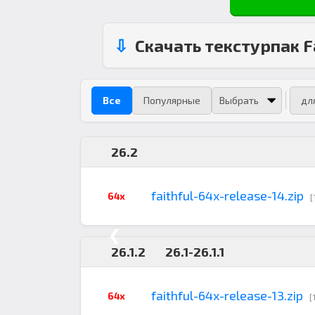
Скачать текстурпак F
Все
Популярные
дл
26.2
faithful-64x-release-14.zip
64x
[
❮
26.1.2
26.1-26.1.1
faithful-64x-release-13.zip
64x
[