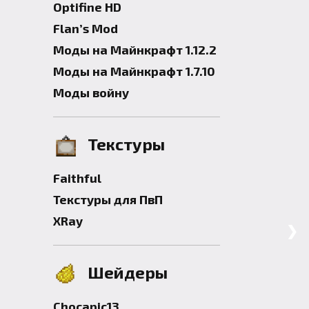
Optifine HD
Flan’s Mod
Моды на Майнкрафт 1.12.2
Моды на Майнкрафт 1.7.10
Моды войну
Текстуры
Faithful
Текстуры для ПвП
XRay
❯
Шейдеры
Chocapic13