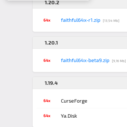
1.20.2
faithful64x-r1.zip
64x
[13,54 Mb]
1.20.1
faithful64x-beta9.zip
64x
[9,16 Mb]
1.19.4
CurseForge
64x
Ya.Disk
64x