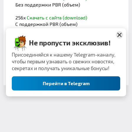
Без поддержки PBR (объем)
256x
Скачать с сайта (download)
С поддержкой PBR (объем)
512x
Скачать с сайта (download)
Не пропусти эксклюзив!
Без поддержки PBR (объем)
Присоединяйся к нашему Telegram-каналу,
512x
Скачать с сайта (download)
чтобы первым узнавать о свежих новостях,
С поддержкой PBR (объем)
секретах и получать уникальные бонусы!
игнорируйте
сообщение о несовместимости
Перейти в Telegram
Поделиться: