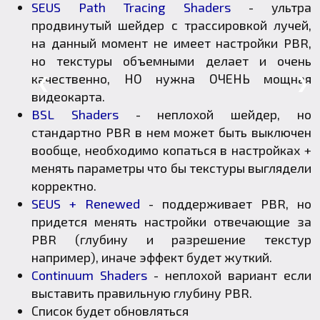
SEUS Path Tracing Shaders
- ультра
продвинутый шейдер с трассировкой лучей,
на данный момент не имеет настройки PBR,
но текстуры объемными делает и очень
качественно, НО нужна ОЧЕНЬ мощная
❮
❯
видеокарта.
BSL Shaders
- неплохой шейдер, но
стандартно PBR в нем может быть выключен
вообще, необходимо копаться в настройках +
менять параметры что бы текстуры выглядели
корректно.
SEUS + Renewed
- поддерживает PBR, но
придется менять настройки отвечающие за
PBR (глубину и разрешение текстур
например), иначе эффект будет жуткий.
Continuum Shaders
- неплохой вариант если
выставить правильную глубину PBR.
Список будет обновляться