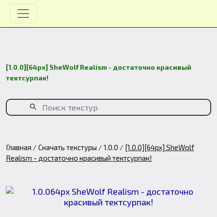
[1.0.0][64px] SheWolf Realism - достаточно красивый
тектсурпак!
Главная
Скачать текстуры
1.0.0
[1.0.0][64px] SheWolf
Realism - достаточно красивый тектсурпак!