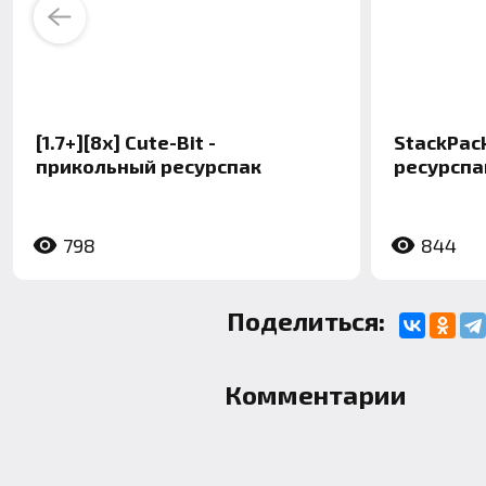
Previous
[1.7+][8x] Cute-Bit -
StackPac
прикольный ресурспак
ресурспак 
798
844
Поделиться:
Комментарии