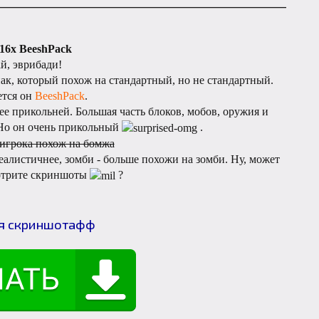
___________________________________________________
416x BeeshPack
й, эврибади!
пак, который похож на стандартный, но не стандартный.
ется он
BeeshPack
.
ее прикольней. Большая часть блоков, мобов, оружия и
 Но он очень прикольный
.
игрока похож на бомжа
еалистичнее, зомби - больше похожи на зомби. Ну, может
отрите скриншоты
?
я скриншотафф