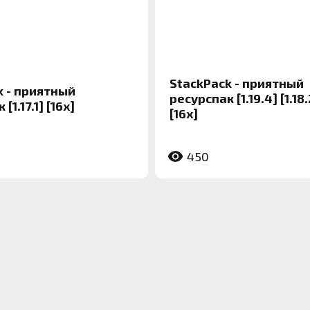
StackPack - приятный
k - приятный
ресурспак [1.19.4] [1.18.2
[1.17.1] [16x]
[16x]
450