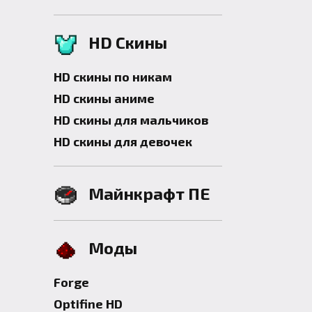
HD Скины
HD скины по никам
HD скины аниме
HD скины для мальчиков
HD скины для девочек
Майнкрафт ПЕ
Моды
Forge
Optifine HD