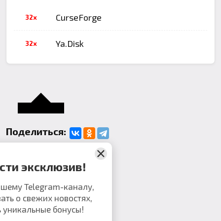
CurseForge
32x
Ya.Disk
32x
Поделиться:
Комментарии
Не пропусти эксклюзив!
исоединяйся к нашему Telegram-каналу,
обы первым узнавать о свежих новостях,
кретах и получать уникальные бонусы!