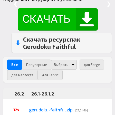
❮
❯
Скачать ресурспак
Gerudoku Faithful
Все
Популярные
для Forge
для Neoforge
для Fabric
26.2
26.1-26.1.2
gerudoku-faithful.zip
32x
[21,5 Mb]