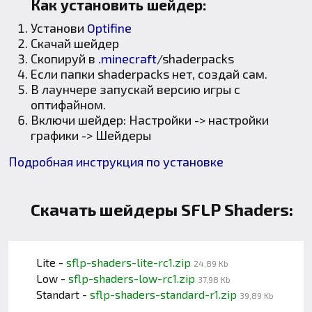
Как установить шейдер:
Установи
Optifine
Скачай шейдер
Скопируй в
.minecraft
/shaderpacks
Если папки shaderpacks нет, создай сам.
В лаунчере запускай версию игры с
оптифайном.
Включи шейдер: Настройки -> настройки
графики -> Шейдеры
Подробная инструкция по установке
Скачать шейдеры SFLP Shaders:
Lite -
sflp-shaders-lite-rc1.zip
24,89 Kb
Low -
sflp-shaders-low-rc1.zip
37,98 Kb
Standart -
sflp-shaders-standard-r1.zip
39,89 Kb