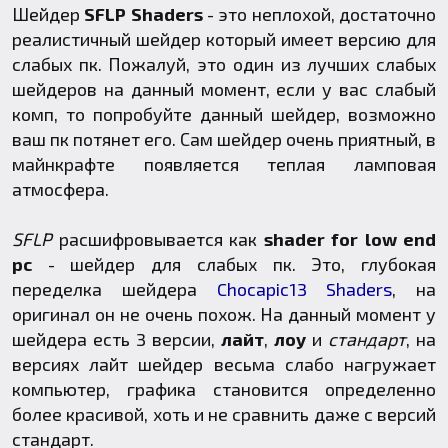
Шейдер
SFLP Shaders
- это неплохой, достаточно
реалистичный шейдер который имеет версию для
слабых пк. Пожалуй, это один из лучших слабых
шейдеров на данный момент, если у вас слабый
комп, то попробуйте данный шейдер, возможно
ваш пк потянет его. Сам шейдер очень приятный, в
майнкрафте появляется теплая ламповая
атмосфера.
SFLP
расшифровывается как
shader for low end
pc
- шейдер для слабых пк. Это, глубокая
переделка шейдера
Chocapic13 Shaders
, на
оригинал он не очень похож. На данный момент у
шейдера есть 3 версии,
лайт
,
лоу
и
стандарт
, на
версиях лайт шейдер весьма слабо нагружает
компьютер, графика становится определенно
более красивой, хоть и не сравнить даже с версий
стандарт.