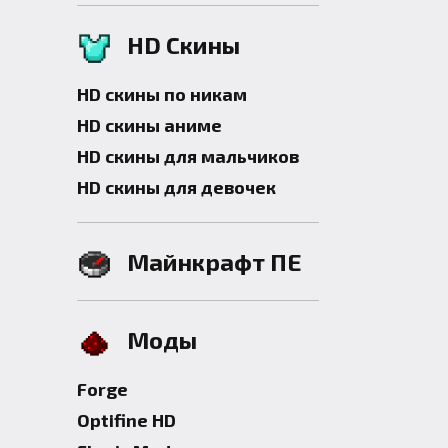
HD Скины
HD скины по никам
HD скины аниме
HD скины для мальчиков
HD скины для девочек
Майнкрафт ПЕ
Моды
Forge
Optifine HD