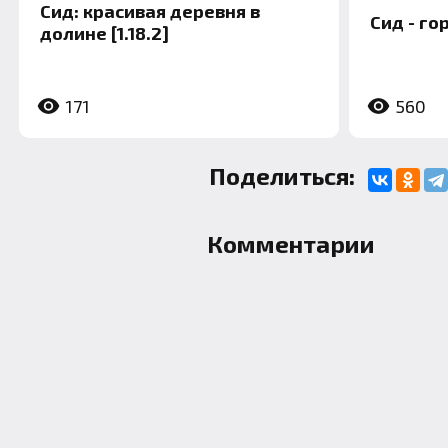
Сид: красивая деревня в
Сид - го
долине [1.18.2]
171
560
Поделиться:
Комментарии