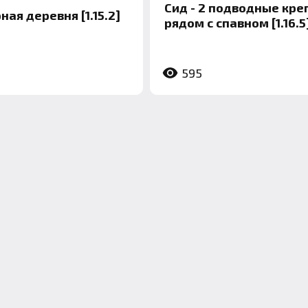
Сид - 2 подводные кре
рная деревня [1.15.2]
рядом с спавном [1.16.5
595