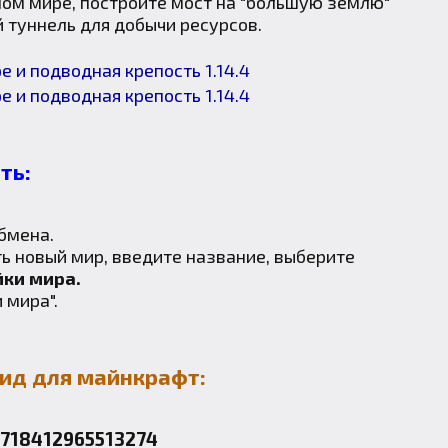
ном мире, постройте мост на "большую землю"
 туннель для добычи ресурсов.
ть:
бмена.
ь новый мир, введите название, выберите
йки мира.
 мира".
сид для майнкрафт:
1718412965513274