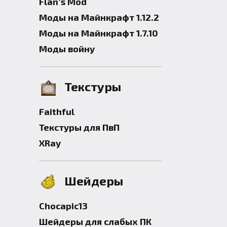
Flan’s Mod
Моды на Майнкрафт 1.12.2
Моды на Майнкрафт 1.7.10
Моды войну
Текстуры
Faithful
Текстуры для ПвП
XRay
Шейдеры
Chocapic13
Шейдеры для слабых ПК