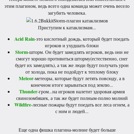
этим плагином, ведь всего одна команда может очень весело
загубить человека.
Приступим к катаклизмам...
Acid Rain
-это кислотный дождь, который будет поедать
игроков и ухудшать блоки
Storm
-шторм. Он будет замедлять игроков, ведь они не
смогут хорошо противиться шторму(естественно, снег
будет их замедлять), а так же люди будут получать урон
от холода, пока не подойдут к теплому блоку
Meteor
-метеоры, которые будут летять повсюду, а в
конечном итоге зарываться под землю...
Thunder
-гром...на игроков налетит здоровая армия
свинозомбяшек, а так же будет полным-полно молний
Wildfire
-лесные пожары будут поедать все леса огнем, а
с ним и людей...
Еще одна фишка плагина-молние будет больше