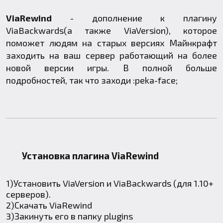
ViaRewind
- дополнение к плагину
ViaBackwards
(а также
ViaVersion
), которое
поможет людям на старых версиях Майнкрафт
заходить на ваш сервер работающий на более
новой версии игры. В полной больше
подробностей, так что заходи :peka-face;
Установка плагина ViaRewind
1)Установить
ViaVersion
и
ViaBackwards
(для 1.10+
серверов).
2)Скачать ViaRewind
3)Закинуть его в папку plugins