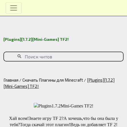
[Plugins][1.7.2][Mini-Games] TF2!
Главная
Скачать Плагины для Minecraft
[Plugins][1.7.2]
[Mini-Games] TF2!
Хай всем!Знаете игру TF 2?А хочешь,что бы она была у
тебя?Тогда скачай этот плагин!Ведь он добавляет TF 2!