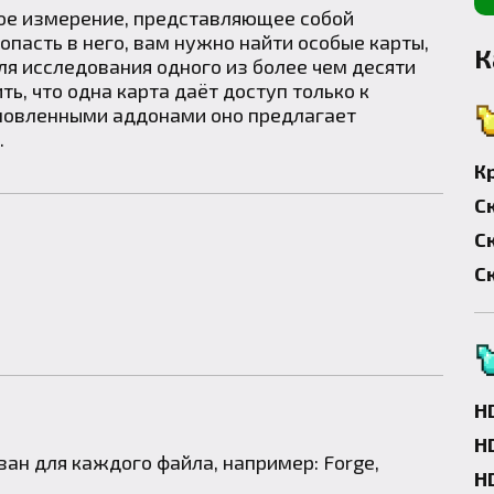
вое измерение, представляющее собой
опасть в него, вам нужно найти особые карты,
К
ля исследования одного из более чем десяти
ь, что одна карта даёт доступ только к
новленными аддонами оно предлагает
.
К
С
С
С
H
H
азан для каждого файла, например:
Forge
,
H