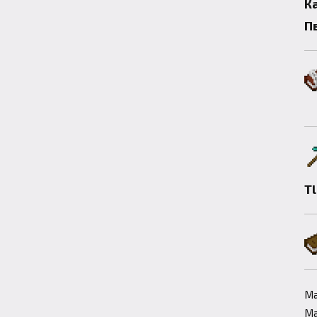
К
П
T
Ма
Ма