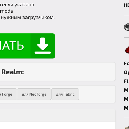
 если указано.
H
/mods
с нужным загрузчиком.
F
 Realm:
Op
F
М
я Forge
для Neoforge
для Fabric
М
М