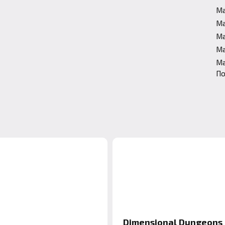
Ма
Ма
Ма
Ма
Ма
По
Dimensional Dungeons 