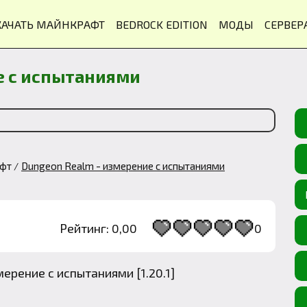
КАЧАТЬ МАЙНКРАФТ
BEDROCK EDITION
МОДЫ
СЕРВЕР
е с испытаниями
афт
Dungeon Realm - измерение с испытаниями
Рейтинг: 0,00
0
1
2
3
4
5