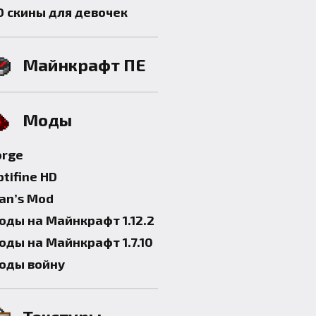
D скины для девочек
Майнкрафт ПЕ
Моды
orge
tifine HD
lan’s Mod
оды на Майнкрафт 1.12.2
оды на Майнкрафт 1.7.10
оды войну