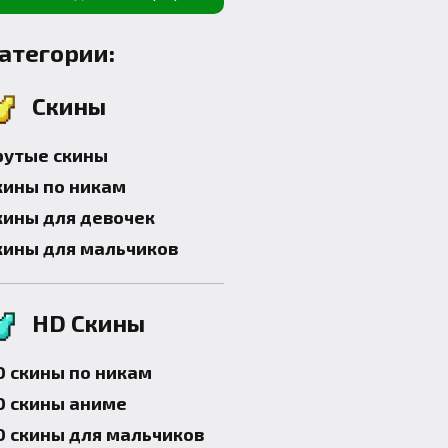
атегории:
Скины
рутые скины
кины по никам
кины для девочек
кины для мальчиков
HD Скины
D скины по никам
D скины аниме
D скины для мальчиков