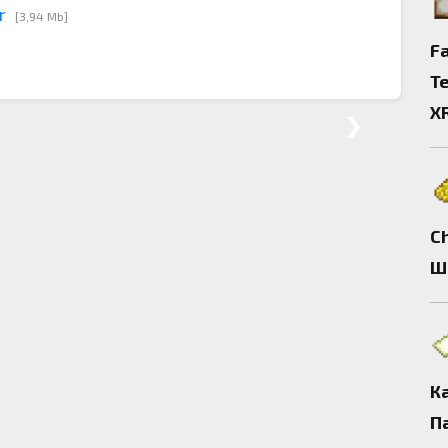
r
[3,94 Mb]
Fa
Т
X
❯
C
Ш
К
П