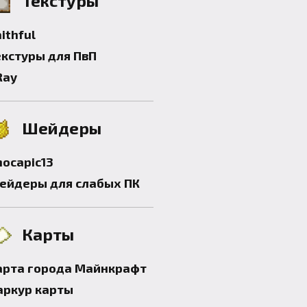
Текстуры
ithful
екстуры для ПвП
Ray
Шейдеры
hocapic13
ейдеры для слабых ПК
Карты
арта города Майнкрафт
аркур карты