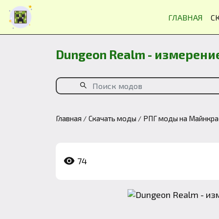
ГЛАВНАЯ
С
Dungeon Realm - измерени
Главная
Скачать моды
РПГ моды на Майнкр
74