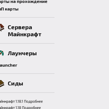
арты на прохождение
вП карты
Сервера
Майнкрафт
Лаунчеры
launcher
Сиды
йнкрафт 1.18.1 Подробнее
йнкрафт 1.18 Подробнее