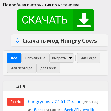
Подробная инструкция по установке
Скачать мод Hungry Cows
Все
Популярные
для Forge
для Neoforge
для Fabric
1.21.4
hungrycows-2.1.41.21.4.jar
Fabric
[196,53 Kb]
для
Fabric
+ установить
Fabric API
и
owo-lib