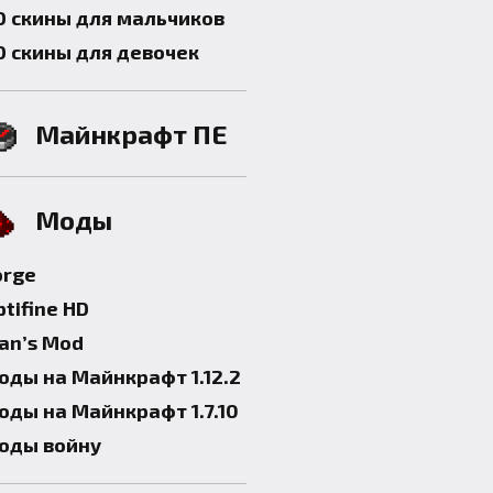
D скины для мальчиков
D скины для девочек
Майнкрафт ПЕ
Моды
orge
tifine HD
lan’s Mod
оды на Майнкрафт 1.12.2
оды на Майнкрафт 1.7.10
оды войну