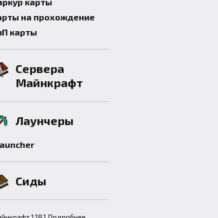
аркур карты
арты на прохождение
вП карты
Сервера
Майнкрафт
Лаунчеры
launcher
Сиды
йнкрафт 1.18.1 Подробнее