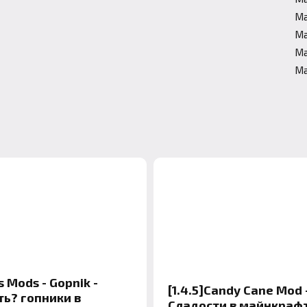
Ма
Ма
Ма
Ма
 Mods - Gopnik -
[1.4.5]Candy Cane Mod 
ть? гопники в
Сладости в майнкраф