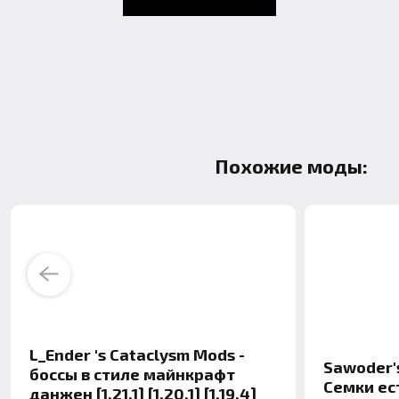
Похожие моды:
Previous
L_Ender 's Cataclysm Mods -
Sawoder's
боссы в стиле майнкрафт
Семки ес
данжен [1.21.1] [1.20.1] [1.19.4]