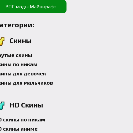
РПГ моды Майнкрафт
атегории:
Скины
рутые скины
кины по никам
кины для девочек
кины для мальчиков
HD Скины
D скины по никам
D скины аниме