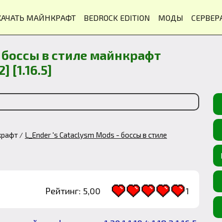
КАЧАТЬ МАЙНКРАФТ
BEDROCK EDITION
МОДЫ
СЕРВЕР
 - боссы в стиле майнкрафт
2] [1.16.5]
крафт
L_Ender 's Cataclysm Mods - боссы в стиле
Рейтинг: 5,00
1
1
2
3
4
5