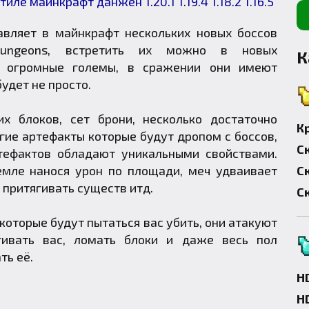
вляет в майнкрафт нескольких новых боссов
 Dungeons, встретить их можно в новых
К
к огромные големы, в сражении они имеют
удет не просто.
х блоков, сет брони, несколько достаточно
К
гие артефакты которые будут дропом с боссов,
С
тефактов обладают уникальными свойствами.
мле нанося урон по площади, меч удваивает
С
т притягивать существ итд.
С
которые будут пытаться вас убить, они атакуют
гивать вас, ломать блоки и даже весь пол
ть её.
H
H