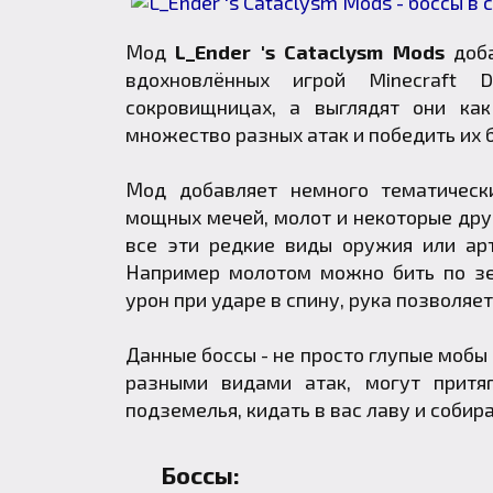
Мод
L_Ender 's Cataclysm Mods
доба
вдохновлённых игрой Minecraft
сокровищницах, а выглядят они ка
множество разных атак и победить их б
Мод добавляет немного тематически
мощных мечей, молот и некоторые дру
все эти редкие виды оружия или ар
Например молотом можно бить по зе
урон при ударе в спину, рука позволяе
Данные боссы - не просто глупые мобы 
разными видами атак, могут притя
подземелья, кидать в вас лаву и собира
Боссы: