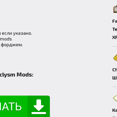
Fa
Т
 если указано.
X
/mods
с форджем.
C
aclysm Mods:
Ш
К