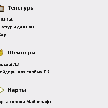
Текстуры
ithful
екстуры для ПвП
Ray
Шейдеры
hocapic13
ейдеры для слабых ПК
Карты
арта города Майнкрафт