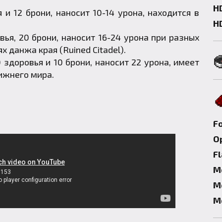
H
 и 12 брони, наносит 10-14 урона, находится в
H
ья, 20 брони, наносит 16-24 урона при разных
х данжа края (Ruined Citadel).
 здоровья и 10 брони, наносит 22 урона, имеет
ижнего мира.
F
Op
F
М
М
М