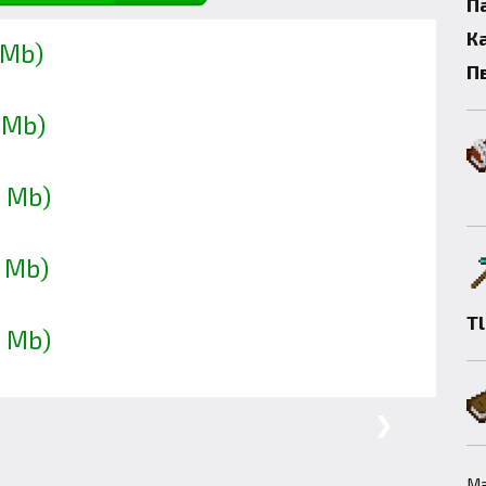
П
К
 Mb)
П
 Mb)
3 Mb)
7 Mb)
T
3 Mb)
❯
Ма