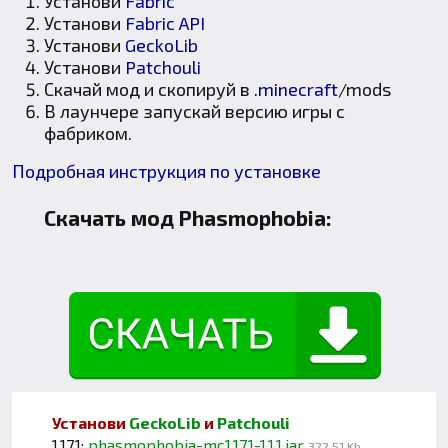
Установи
Fabric
Установи
Fabric API
Установи
GeckoLib
Установи
Patchouli
Скачай мод и скопируй в
.minecraft
/mods
В лаунчере запускай версию игры с
фабриком.
Подробная инструкция по установке
Скачать мод Phasmophobia:
Установи
GeckoLib
и
Patchouli
1.17.1:
phasmophobia-mc1.17.1-1.1.1.jar
322,51 Kb