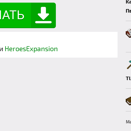
К
П
и
HeroesExpansion
T
Ма