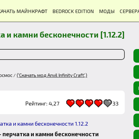
КАЧАТЬ МАЙНКРАФТ
BEDROCK EDITION
МОДЫ
СЕРВЕР
тка и камни бесконечности [1.12.2]
осмос
('Скачать мод Anvil Infinity Craft',)
Рейтинг: 4,27
33
1
2
3
4
5
- перчатка и камни бесконечности