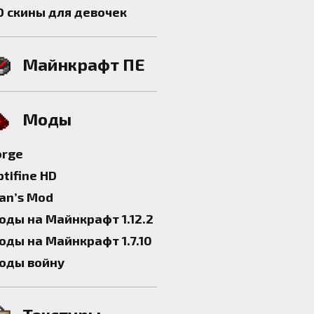
D скины для девочек
Майнкрафт ПЕ
Моды
orge
tifine HD
lan’s Mod
оды на Майнкрафт 1.12.2
оды на Майнкрафт 1.7.10
оды войну