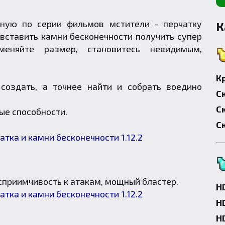
ную по серии фильмов мстители - перчатку
К
вставить камни бесконечности получить супер
меняйте размер, становитесь невидимым,
К
оздать, а точнее найти и собрать воедино
С
С
ые способности.
С
сприимчивость к атакам, мощный бластер.
H
H
H