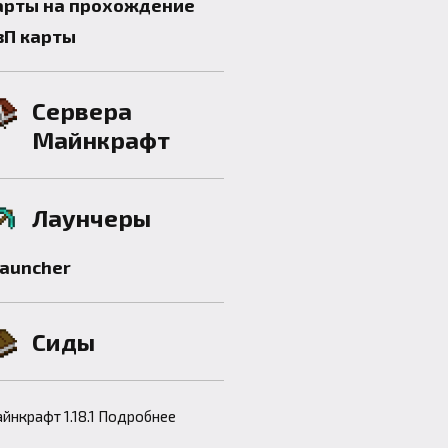
арты на прохождение
вП карты
Сервера
Майнкрафт
Лаунчеры
launcher
Сиды
йнкрафт 1.18.1 Подробнее