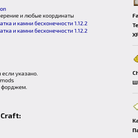
ion
Fa
мерение и любые координаты
Т
X
C
 если указано.
/mods
Ш
с форджем.
 Craft:
К
П