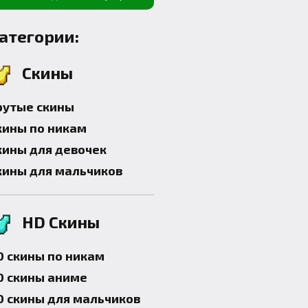
атегории:
Скины
рутые скины
кины по никам
кины для девочек
кины для мальчиков
HD Скины
D скины по никам
D скины аниме
D скины для мальчиков