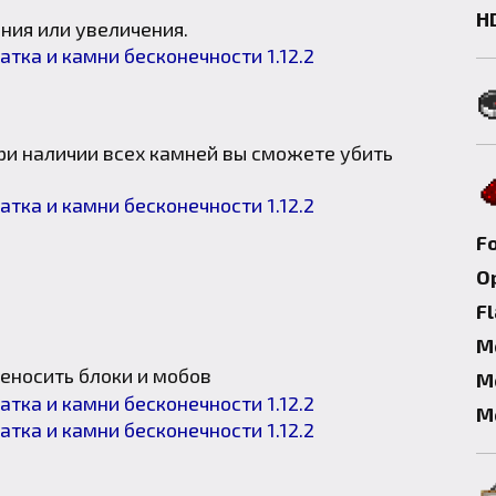
H
ния или увеличения.
при наличии всех камней вы сможете убить
F
Op
F
М
еносить блоки и мобов
М
М