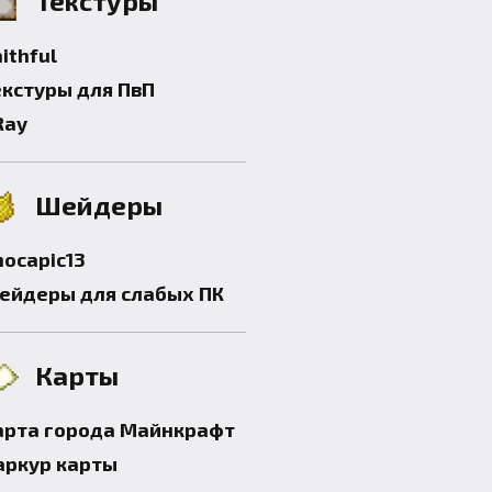
Текстуры
ithful
екстуры для ПвП
Ray
Шейдеры
hocapic13
ейдеры для слабых ПК
Карты
арта города Майнкрафт
аркур карты