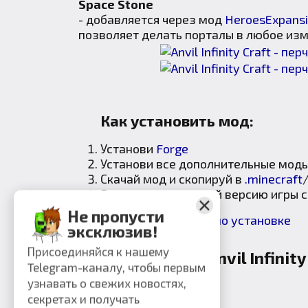
Space Stone
- добавляется через мод
HeroesExpans
позволяет делать порталы в любое из
Как установить мод:
Установи
Forge
Установи все дополнительные моды
Скачай мод и скопируй в
.minecraft
В лаунчере запускай версию игры 
Не пропусти
Подробная инструкция по установке
эксклюзив!
Присоединяйся к нашему
Скачать мод Anvil Infinity
Telegram-каналу, чтобы первым
узнавать о свежих новостях,
секретах и получать