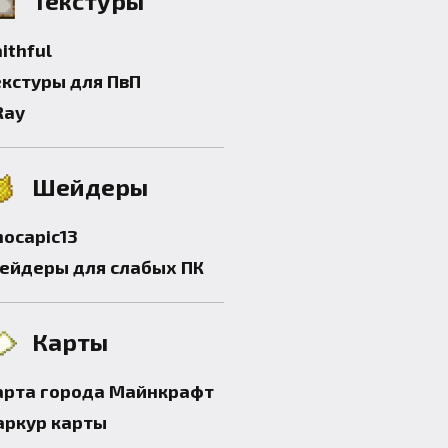
Текстуры
ithful
екстуры для ПвП
Ray
Шейдеры
hocapic13
ейдеры для слабых ПК
Карты
арта города Майнкрафт
аркур карты