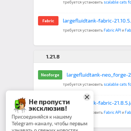
требуется установить
scalable cats f
largefluidtank-fabric-21.10.5.
Fabric
требуется установить
Fabric API
и
Fab
1.21.8
largefluidtank-neo_forge-21
Neoforge
требуется установить
scalable cats f
Не пропусти
largefluidtank-fabric-21.8.5.j
Fabric
эксклюзив!
требуется установить
Fabric API
и
Fab
Присоединяйся к нашему
Telegram-каналу, чтобы первым
узнавать о свежих новостях,