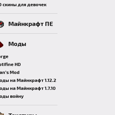
D скины для девочек
Майнкрафт ПЕ
Моды
orge
tifine HD
lan’s Mod
оды на Майнкрафт 1.12.2
оды на Майнкрафт 1.7.10
оды войну