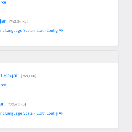
orce
jar
[742,34 Kb]
ric Language Scala
и
Cloth Config API
.8.5.jar
[769,1 Kb]
orce
ar
[730,48 Kb]
ric Language Scala
и
Cloth Config API