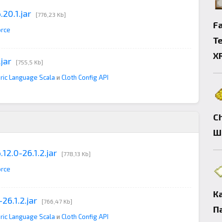
20.1.jar
[776,23 Kb]
Fa
orce
Т
X
jar
[755,5 Kb]
ric Language Scala
и
Cloth Config API
C
Ш
12.0-26.1.2.jar
[778,13 Kb]
orce
К
26.1.2.jar
[766,47 Kb]
П
ric Language Scala
и
Cloth Config API