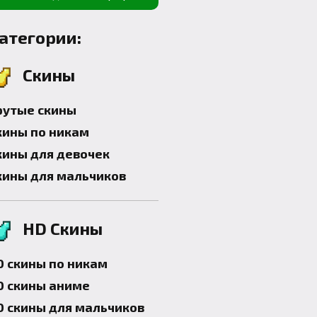
атегории:
Скины
рутые скины
кины по никам
кины для девочек
кины для мальчиков
HD Скины
D скины по никам
D скины аниме
D скины для мальчиков