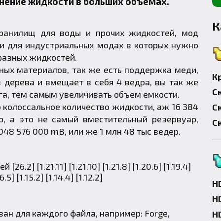
анение жидкости в больших объемах.
К
ранилищ для воды и прочих жидкостей, мод
 и для индустриальных модах в которых нужно
разных жидкостей.
ных материалов, так же есть поддержка меди,
К
з дерева и вмещает в себя 4 ведра, вы так же
С
га, тем самым увеличивать объем емкости.
колоссальное количество жидкости, аж 16 384
С
р, а это не самый вместительный резервуар,
С
48 576 000 mB, или же 1 млн 48 тыс ведер.
H
H
азан для каждого файла, например:
Forge
,
H