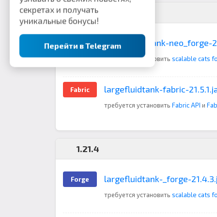
секретах и получать
1.21.5
уникальные бонусы!
largefluidtank-neo_forge-21
Neoforge
Перейти в Telegram
требуется установить
scalable cats f
largefluidtank-fabric-21.5.1.j
Fabric
требуется установить
Fabric API
и
Fab
1.21.4
largefluidtank-_forge-21.4.3.
Forge
требуется установить
scalable cats f