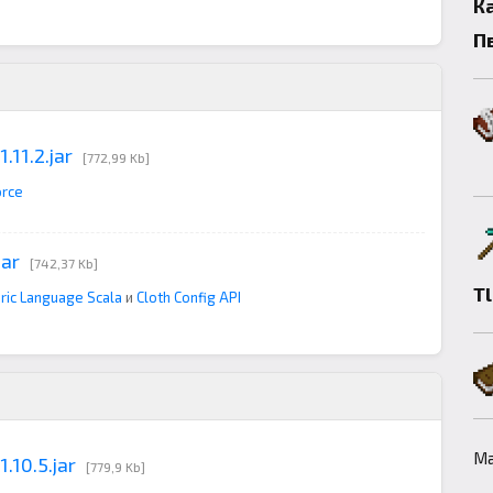
К
П
.11.2.jar
[772,99 Kb]
orce
jar
[742,37 Kb]
T
ric Language Scala
и
Cloth Config API
Ма
.10.5.jar
[779,9 Kb]