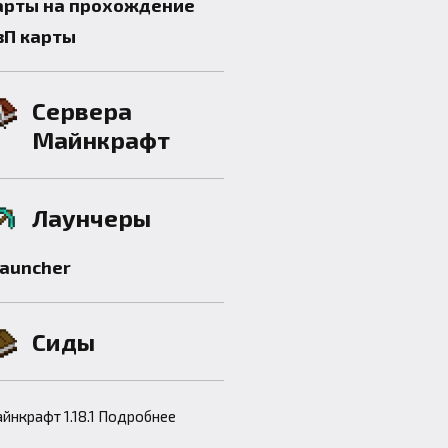
арты на прохождение
вП карты
Сервера
Майнкрафт
Лаунчеры
launcher
Сиды
йнкрафт 1.18.1 Подробнее