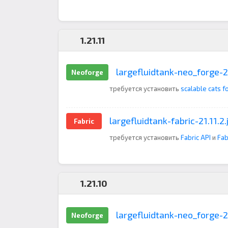
1.21.11
largefluidtank-neo_forge-21
Neoforge
требуется установить
scalable cats f
largefluidtank-fabric-21.11.2.
Fabric
требуется установить
Fabric API
и
Fab
1.21.10
largefluidtank-neo_forge-21
Neoforge