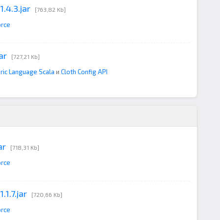
.4.3.jar
[763,82 Kb]
orce
ar
[727,21 Kb]
ric Language Scala
и
Cloth Config API
ar
[718,31 Kb]
orce
1.7.jar
[720,66 Kb]
orce