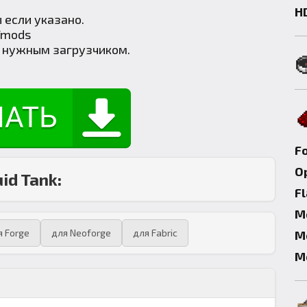
H
 если указано.
/mods
с нужным загрузчиком.
F
Op
id Tank:
F
М
я Forge
для Neoforge
для Fabric
М
М