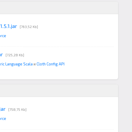
.5.1.jar
[763,52 Kb]
orce
ar
[725,28 Kb]
ric Language Scala
и
Cloth Config API
jar
[758,75 Kb]
orce