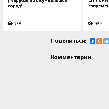
[Map]Kudino City - Большой
CITY OF N
город!
современн
738
930
Поделиться:
Комментарии