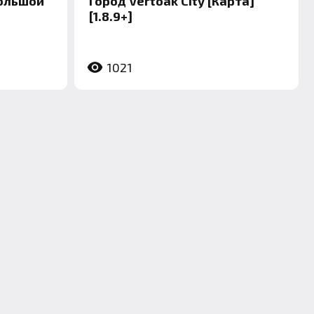
Большой
Город Vertoak City [Карта]
[1.8.9+]
1021