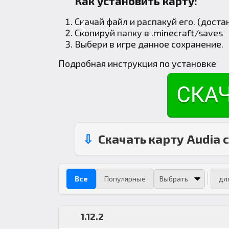
Как установить карту:
Скачай файл и распакуй его. (доста
❮
Скопируй папку в
.minecraft
/saves
Выбери в игре данное сохранение.
Подробная инструкция по установке
Скачать карту Audia c
Все
Популярные
дл
1.12.2