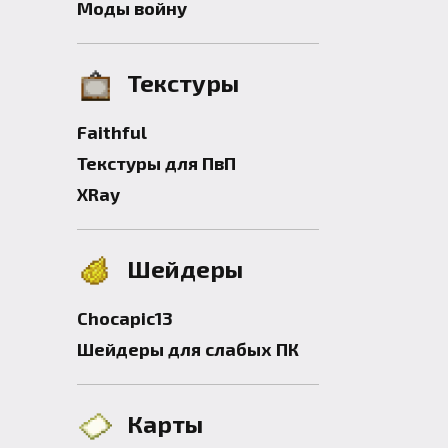
Моды войну
Текстуры
Faithful
Текстуры для ПвП
XRay
Шейдеры
Chocapic13
Шейдеры для слабых ПК
Карты