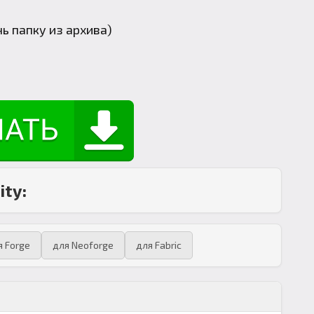
нь папку из архива)
ity:
я Forge
для Neoforge
для Fabric