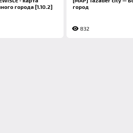
EWISLE - карта
[MAP] Tazader city — 
ого города [1.10.2]
город
832