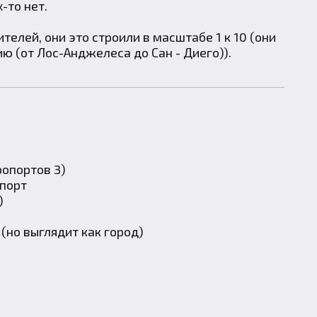
-то нет.
телей, они это строили в масштабе 1 к 10 (они
 (от Лос-Анджелеса до Сан - Диего)).
ропортов 3)
 порт
)
(но выглядит как город)