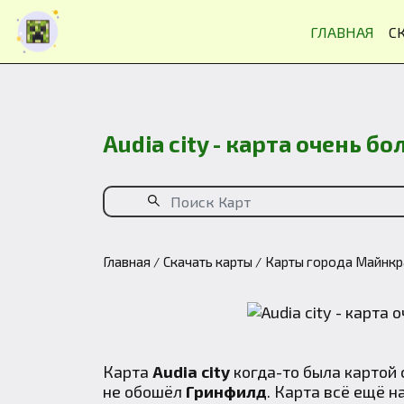
ГЛАВНАЯ
С
Audia city - карта очень б
Главная
Скачать карты
Карты города Майнк
Карта
Audia city
когда-то была картой 
не обошёл
Гринфилд
. Карта всё ещё н