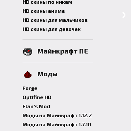
HD скины по никам
HD скины аниме
❯
HD скины для мальчиков
HD скины для девочек
Майнкрафт ПЕ
Моды
Forge
Optifine HD
Flan’s Mod
Моды на Майнкрафт 1.12.2
Моды на Майнкрафт 1.7.10