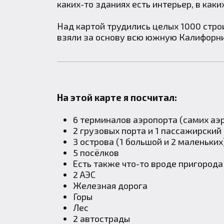
каких-то зданиях есть интерьер, в каких
Над картой трудились целых 1000 строи
взяли за основу всю южную Калифорнию
На этой карте я посчитал:
6 терминалов аэропорта (самих аэ
2 грузовых порта и 1 пассажирский
3 острова (1 большой и 2 маленьких
5 посёлков
Есть также что-то вроде пригорода 
2 АЭС
Железная дорога
Горы
Лес
2 автострады